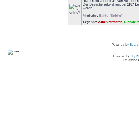
(basierend auf den aktiven Besuchern
Der Besucherrekord liegt bei
1187
Bes
waren.
Mitglieder:
Baidu [Spider]
Legende:
Administratoren
,
Globale 
Powered by
Board3
Powered by
phpB
Deutsche 