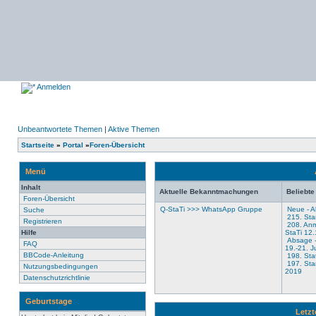
Anmelden
Unbeantwortete Themen
|
Aktive Themen
Startseite
»
Portal
»
Foren-Übersicht
Menü
Inhalt
Aktuelle Bekanntmachungen
Beliebt
Foren-Übersicht
Q-StaTi >>> WhatsApp Gruppe
Neue - Al
Suche
215. Sta
Registrieren
208. Anm
Hilfe
StaTi 12
Absage -
FAQ
19.-21. J
BBCode-Anleitung
198. Stat
197. Sta
Nutzungsbedingungen
2019
Datenschutzrichtlinie
Geburtstage
Letz