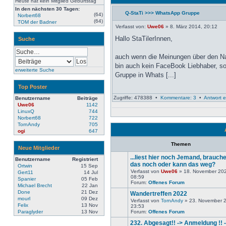
Heute hat kein Mitglied Geburtstag
In den nächsten 30 Tagen:
Q-StaTi >>> WhatsApp Gruppe
(64)
Norbert68
Neuester
(64)
TOM der Badner
Beitrag
Verfasst von:
Uwe06
» 8. März 2014, 20:12
Hallo StaTilerInnen,
Suche
auch wenn die Meinungen über den Na
bin auch kein FaceBook Liebhaber, so
erweiterte Suche
Gruppe in Whats [...]
Top Poster
Zugriffe: 478388 •
Kommentare: 3
•
Antwort e
Benutzername
Beiträge
Uwe06
1142
LinuxQ
744
Norbert68
722
TornAndy
705
ogi
647
Themen
Neue Mitglieder
...liest hier noch Jemand, brauch
Benutzername
Registriert
das noch oder kann das weg?
Ortwin
15 Sep
Verfasst von
Uwe06
» 18. November 20
Gert11
14 Jul
Keine
08:59
Spanier
05 Feb
neuen
Forum:
Offenes Forum
Michael Brecht
22 Jan
Beiträge
Done
21 Dez
Wandertreffen 2022
mourl
09 Dez
Verfasst von
TornAndy
» 23. November 
Felix
13 Nov
23:53
Keine
Paraglyder
13 Nov
Forum:
Offenes Forum
neuen
Beiträge
232. Abgesagt!! -> Anmeldung !! -