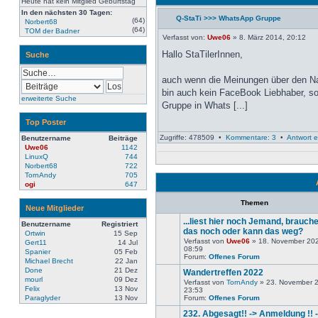
Heute hat kein Mitglied Geburtstag
In den nächsten 30 Tagen:
Q-StaTi >>> WhatsApp Gruppe
(64)
Norbert68
Neuester
(64)
TOM der Badner
Beitrag
Verfasst von:
Uwe06
» 8. März 2014, 20:12
Hallo StaTilerInnen,
Suche
auch wenn die Meinungen über den Na
bin auch kein FaceBook Liebhaber, so
erweiterte Suche
Gruppe in Whats [...]
Top Poster
Zugriffe: 478509 •
Kommentare: 3
•
Antwort e
Benutzername
Beiträge
Uwe06
1142
LinuxQ
744
Norbert68
722
TornAndy
705
ogi
647
Themen
Neue Mitglieder
...liest hier noch Jemand, brauch
Benutzername
Registriert
das noch oder kann das weg?
Ortwin
15 Sep
Verfasst von
Uwe06
» 18. November 20
Gert11
14 Jul
Keine
08:59
Spanier
05 Feb
neuen
Forum:
Offenes Forum
Michael Brecht
22 Jan
Beiträge
Done
21 Dez
Wandertreffen 2022
mourl
09 Dez
Verfasst von
TornAndy
» 23. November 
Felix
13 Nov
23:53
Keine
Paraglyder
13 Nov
Forum:
Offenes Forum
neuen
Beiträge
232. Abgesagt!! -> Anmeldung !! -