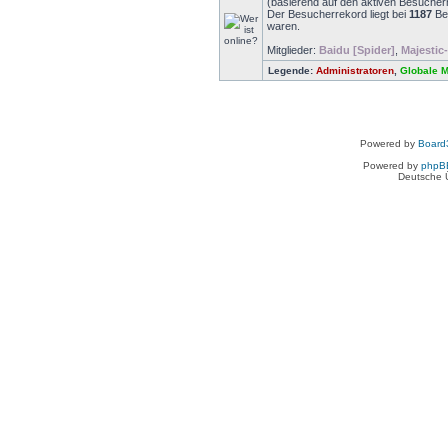
(basierend auf den aktiven Besuchern
Der Besucherrekord liegt bei
1187
Bes
waren.
Mitglieder:
Baidu [Spider]
,
Majestic
Legende:
Administratoren
,
Globale 
Powered by
Board3
Powered by
phpB
Deutsche 