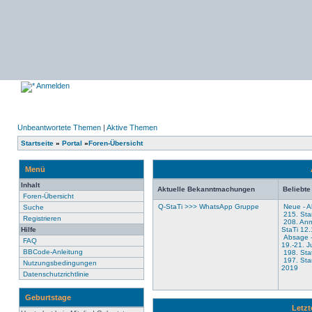
Anmelden
Unbeantwortete Themen
|
Aktive Themen
Startseite
»
Portal
»
Foren-Übersicht
Menü
Inhalt
Aktuelle Bekanntmachungen
Beliebt
Foren-Übersicht
Q-StaTi >>> WhatsApp Gruppe
Neue - Al
Suche
215. Sta
Registrieren
208. Anm
Hilfe
StaTi 12
Absage -
FAQ
19.-21. J
BBCode-Anleitung
198. Stat
197. Sta
Nutzungsbedingungen
2019
Datenschutzrichtlinie
Geburtstage
Letz