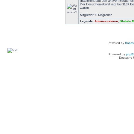
(basierend auf den aktiven Besuchern
Der Besucherrekord liegt bei
1187
Bes
waren.
Mitglieder: 0 Mitglieder
Legende:
Administratoren
,
Globale 
Powered by
Board3
Powered by
phpB
Deutsche 