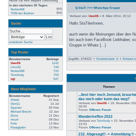
Heute hat kein Mitglied Geburtstag
In den nächsten 30 Tagen:
Q-StaTi >>> WhatsApp Gruppe
(64)
Norbert68
Neuester
(64)
TOM der Badner
Beitrag
Verfasst von:
Uwe06
» 8. März 2014, 20:12
Hallo StaTilerInnen,
Suche
auch wenn die Meinungen über den Na
bin auch kein FaceBook Liebhaber, so
erweiterte Suche
Gruppe in Whats [...]
Top Poster
Zugriffe: 478422 •
Kommentare: 3
•
Antwort e
Benutzername
Beiträge
Uwe06
1142
LinuxQ
744
Norbert68
722
TornAndy
705
ogi
647
Themen
Neue Mitglieder
...liest hier noch Jemand, brauch
Benutzername
Registriert
das noch oder kann das weg?
Ortwin
15 Sep
Verfasst von
Uwe06
» 18. November 20
Gert11
14 Jul
Keine
08:59
Spanier
05 Feb
neuen
Forum:
Offenes Forum
Michael Brecht
22 Jan
Beiträge
Done
21 Dez
Wandertreffen 2022
mourl
09 Dez
Verfasst von
TornAndy
» 23. November 
Felix
13 Nov
23:53
Keine
Paraglyder
13 Nov
Forum:
Offenes Forum
neuen
Beiträge
232. Abgesagt!! -> Anmeldung !! -