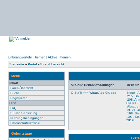
Anmelden
Unbeantwortete Themen
|
Aktive Themen
Startseite
»
Portal
»
Foren-Übersicht
Menü
Inhalt
Aktuelle Bekanntmachungen
Beliebt
Foren-Übersicht
Q-StaTi >>> WhatsApp Gruppe
Neue - Al
Suche
215. Sta
Registrieren
208. Anm
Hilfe
StaTi 12
Absage -
FAQ
19.-21. J
BBCode-Anleitung
198. Stat
197. Sta
Nutzungsbedingungen
2019
Datenschutzrichtlinie
Geburtstage
Letz