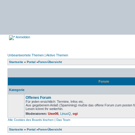
Anmelden
Unbeantwortete Themen
|
Aktive Themen
Startseite
»
Portal
»
Foren-Übersicht
Forum
Kategorie
Offenes Forum
Für jeden ersichtlich: Termine, Infos etc.
Aus gegebenem Anlaß (Spamming) mußte das offene Forum zum posten für 
Lesen könnt Ihr weiterhin.
Keine
Moderatoren:
Uwe06
,
LinuxQ
,
ogi
ungelesenen
Beiträge
Alle Cookies des Boards löschen
|
Das Team
Startseite
»
Portal
»
Foren-Übersicht