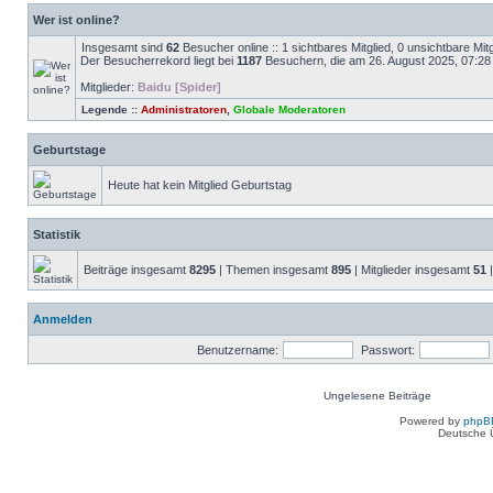
Wer ist online?
Insgesamt sind
62
Besucher online :: 1 sichtbares Mitglied, 0 unsichtbare Mi
Der Besucherrekord liegt bei
1187
Besuchern, die am 26. August 2025, 07:28 g
Mitglieder:
Baidu [Spider]
Legende ::
Administratoren
,
Globale Moderatoren
Geburtstage
Heute hat kein Mitglied Geburtstag
Statistik
Beiträge insgesamt
8295
| Themen insgesamt
895
| Mitglieder insgesamt
51
|
Anmelden
Benutzername:
Passwort:
Ungelesene Beiträge
Ungelesene
Powered by
phpB
Beiträge
Deutsche 