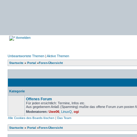
Anmelden
Unbeantwortete Themen
|
Aktive Themen
Startseite
»
Portal
»
Foren-Übersicht
Kategorie
Offenes Forum
Für jeden ersichtlich: Termine, Infos etc.
Aus gegebenem Anlaß (Spamming) mußte das offene Forum zum posten für u
Keine
Moderatoren:
Uwe06
,
LinuxQ
,
ogi
ungelesenen
Beiträge
Alle Cookies des Boards löschen
|
Das Team
Startseite
»
Portal
»
Foren-Übersicht