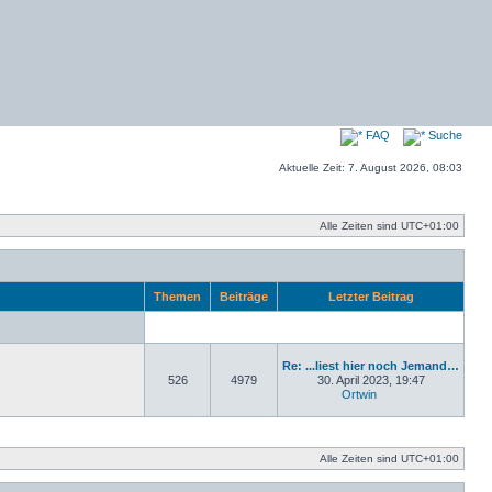
FAQ
Suche
Aktuelle Zeit: 7. August 2026, 08:03
Alle Zeiten sind
UTC+01:00
Themen
Beiträge
Letzter Beitrag
Re: ...liest hier noch Jemand…
526
4979
30. April 2023, 19:47
Ortwin
Neuester Beitrag
Alle Zeiten sind
UTC+01:00