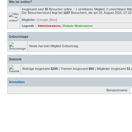
Wer ist online?
Insgesamt sind
30
Besucher online :: 1 sichtbares Mitglied, 0 unsichtbare Mi
Der Besucherrekord liegt bei
1187
Besuchern, die am 26. August 2025, 07:28 g
Mitglieder:
Google [Bot]
Legende ::
Administratoren
,
Globale Moderatoren
Geburtstage
Heute hat kein Mitglied Geburtstag
Statistik
Beiträge insgesamt
8295
| Themen insgesamt
895
| Mitglieder insgesamt
51
|
Anmelden
Benutzername: