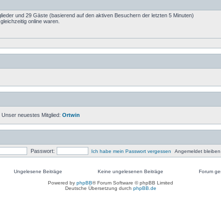
tglieder und 29 Gäste (basierend auf den aktiven Besuchern der letzten 5 Minuten)
leichzeitig online waren.
 Unser neuestes Mitglied:
Ortwin
Passwort:
Ich habe mein Passwort vergessen
Angemeldet bleiben
Ungelesene Beiträge
Keine ungelesenen Beiträge
Forum ges
Ungelesene
Keine
Keine
Powered by
phpBB
® Forum Software © phpBB Limited
Beiträge
ungelesenen
ungelesen
Deutsche Übersetzung durch
phpBB.de
Beiträge
Beiträge
[
gesperrt
]