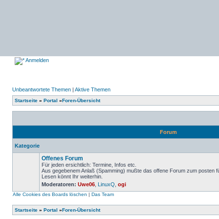
Anmelden
Unbeantwortete Themen
|
Aktive Themen
Startseite
»
Portal
»
Foren-Übersicht
Forum
Kategorie
Offenes Forum
Für jeden ersichtlich: Termine, Infos etc.
Aus gegebenem Anlaß (Spamming) mußte das offene Forum zum posten für 
Lesen könnt Ihr weiterhin.
Keine
Moderatoren:
Uwe06
,
LinuxQ
,
ogi
ungelesenen
Beiträge
Alle Cookies des Boards löschen
|
Das Team
Startseite
»
Portal
»
Foren-Übersicht