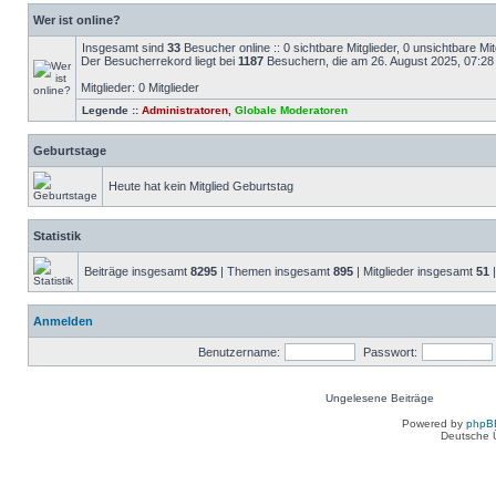
Wer ist online?
Insgesamt sind
33
Besucher online :: 0 sichtbare Mitglieder, 0 unsichtbare M
Der Besucherrekord liegt bei
1187
Besuchern, die am 26. August 2025, 07:28 g
Mitglieder: 0 Mitglieder
Legende ::
Administratoren
,
Globale Moderatoren
Geburtstage
Heute hat kein Mitglied Geburtstag
Statistik
Beiträge insgesamt
8295
| Themen insgesamt
895
| Mitglieder insgesamt
51
|
Anmelden
Benutzername:
Passwort:
Ungelesene Beiträge
Ungelesene
Powered by
phpB
Beiträge
Deutsche 