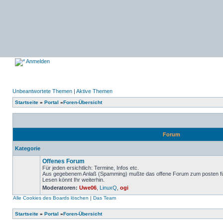
Anmelden
Unbeantwortete Themen
|
Aktive Themen
Startseite
»
Portal
»
Foren-Übersicht
Forum
Kategorie
Offenes Forum
Für jeden ersichtlich: Termine, Infos etc.
Aus gegebenem Anlaß (Spamming) mußte das offene Forum zum posten für 
Lesen könnt Ihr weiterhin.
Keine
Moderatoren:
Uwe06
,
LinuxQ
,
ogi
ungelesenen
Beiträge
Alle Cookies des Boards löschen
|
Das Team
Startseite
»
Portal
»
Foren-Übersicht