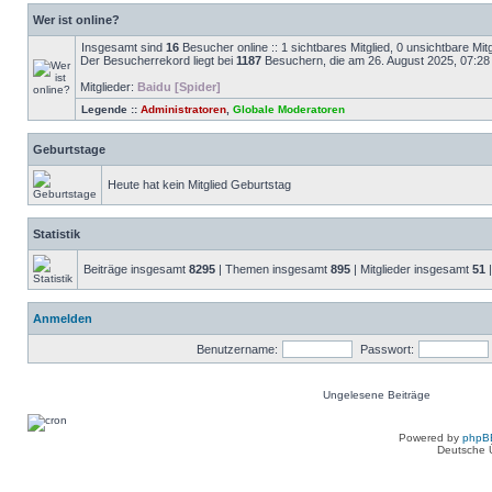
Wer ist online?
Insgesamt sind
16
Besucher online :: 1 sichtbares Mitglied, 0 unsichtbare Mi
Der Besucherrekord liegt bei
1187
Besuchern, die am 26. August 2025, 07:28 g
Mitglieder:
Baidu [Spider]
Legende ::
Administratoren
,
Globale Moderatoren
Geburtstage
Heute hat kein Mitglied Geburtstag
Statistik
Beiträge insgesamt
8295
| Themen insgesamt
895
| Mitglieder insgesamt
51
|
Anmelden
Benutzername:
Passwort:
Ungelesene Beiträge
Ungelesene
Beiträge
Powered by
phpB
Deutsche 