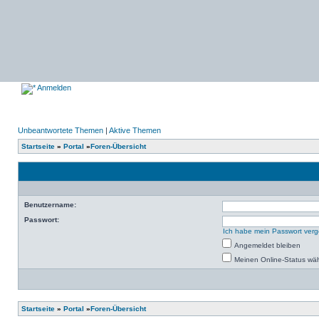
Anmelden
Unbeantwortete Themen
|
Aktive Themen
Startseite
»
Portal
»
Foren-Übersicht
Benutzername:
Passwort:
Ich habe mein Passwort ver
Angemeldet bleiben
Meinen Online-Status wäh
Startseite
»
Portal
»
Foren-Übersicht