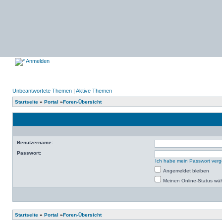
Anmelden
Unbeantwortete Themen
|
Aktive Themen
Startseite
»
Portal
»
Foren-Übersicht
Benutzername:
Passwort:
Ich habe mein Passwort ver
Angemeldet bleiben
Meinen Online-Status wäh
Startseite
»
Portal
»
Foren-Übersicht