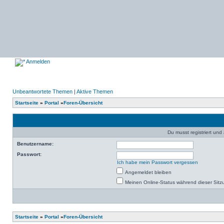
Anmelden
Unbeantwortete Themen
|
Aktive Themen
Startseite
»
Portal
»
Foren-Übersicht
Du musst registriert un
Benutzername:
Passwort:
Ich habe mein Passwort vergessen
Angemeldet bleiben
Meinen Online-Status während dieser Sitz
Startseite
»
Portal
»
Foren-Übersicht