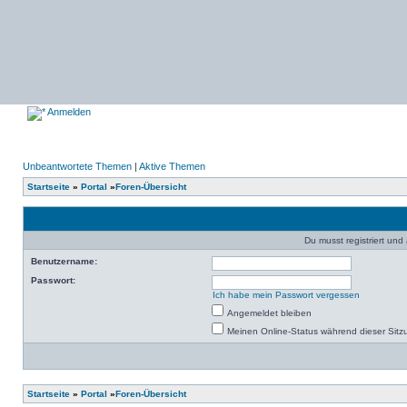
Anmelden
Unbeantwortete Themen
|
Aktive Themen
Startseite
»
Portal
»
Foren-Übersicht
Du musst registriert un
Benutzername:
Passwort:
Ich habe mein Passwort vergessen
Angemeldet bleiben
Meinen Online-Status während dieser Sitz
Startseite
»
Portal
»
Foren-Übersicht