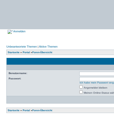
Anmelden
Unbeantwortete Themen
|
Aktive Themen
Startseite
»
Portal
»
Foren-Übersicht
Benutzername:
Passwort:
Ich habe mein Passwort ver
Angemeldet bleiben
Meinen Online-Status wäh
Startseite
»
Portal
»
Foren-Übersicht