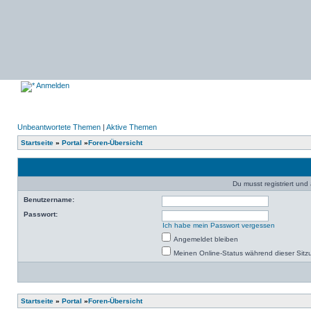
Anmelden
Unbeantwortete Themen
|
Aktive Themen
Startseite
»
Portal
»
Foren-Übersicht
Du musst registriert un
Benutzername:
Passwort:
Ich habe mein Passwort vergessen
Angemeldet bleiben
Meinen Online-Status während dieser Sitz
Startseite
»
Portal
»
Foren-Übersicht