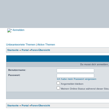
Anmelden
Unbeantwortete Themen
|
Aktive Themen
Startseite
»
Portal
»
Foren-Übersicht
Du musst dich anmelden,
Benutzername:
Passwort:
Ich habe mein Passwort vergessen
Angemeldet bleiben
Meinen Online-Status während dieser Sitz
Startseite
»
Portal
»
Foren-Übersicht