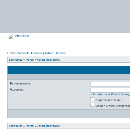
Anmelden
Unbeantwortete Themen
|
Aktive Themen
Startseite
»
Portal
»
Foren-Übersicht
Benutzername:
Passwort:
Ich habe mein Passwort ver
Angemeldet bleiben
Meinen Online-Status wäh
Startseite
»
Portal
»
Foren-Übersicht