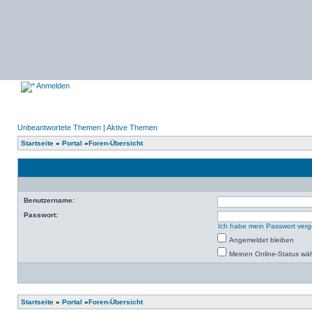
Anmelden
Unbeantwortete Themen
|
Aktive Themen
Startseite
»
Portal
»
Foren-Übersicht
Benutzername:
Passwort:
Ich habe mein Passwort ver
Angemeldet bleiben
Meinen Online-Status wäh
Startseite
»
Portal
»
Foren-Übersicht