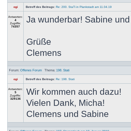
ogi
Betreff des Beitrags:
Re: 200. StaTi in Plankstadt am 11.04.19
Ja wunderbar! Sabine und 
Antworten:
4
Zugriffe:
74357
Grüße
Clemens
Forum:
Offenes Forum
Thema:
198. Stati
ogi
Betreff des Beitrags:
Re: 198. Stati
Wir kommen auch dazu!
Antworten:
5
Zugriffe:
329136
Vielen Dank, Micha!
Clemens und Sabine