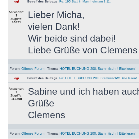
ogi
Betreff des Beitrags:
Re: 195.Stati in Mannheim am 8.11.
Lieber Micha,
Antworten:
3
Zugriffe:
64671
vielen Dank!
Wir beide sind dabei!
Liebe Grüße von Clemens
Forum:
Offenes Forum
Thema:
HOTEL BUCHUNG 200. Stammtisch!!! Bitte lesen!
ogi
Betreff des Beitrags:
Re: HOTEL BUCHUNG 200. Stammtisch!!! Bitte lesen!
Sabine und ich haben auc
Antworten:
7
Zugriffe:
112208
Grüße
Clemens
Forum:
Offenes Forum
Thema:
HOTEL BUCHUNG 200. Stammtisch!!! Bitte lesen!