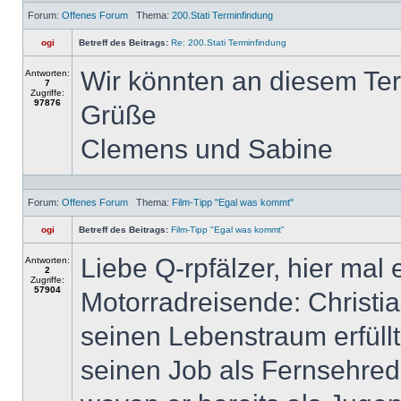
Forum:
Offenes Forum
Thema:
200.Stati Terminfindung
ogi
Betreff des Beitrags:
Re: 200.Stati Terminfindung
Wir könnten an diesem Ter
Antworten:
7
Zugriffe:
97876
Grüße
Clemens und Sabine
Forum:
Offenes Forum
Thema:
Film-Tipp "Egal was kommt"
ogi
Betreff des Beitrags:
Film-Tipp "Egal was kommt"
Liebe Q-rpfälzer, hier mal 
Antworten:
2
Zugriffe:
57904
Motorradreisende: Christian
seinen Lebenstraum erfüll
seinen Job als Fernsehreda