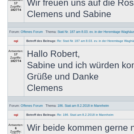
Wir freuen uns auf die Ros
17
Zugriffe:
182774
Clemens und Sabine
Forum:
Offenes Forum
Thema:
Stati Nr. 187 am 8.03. ev. in der Heremitage Waghäu
ogi
Betreff des Beitrags:
Re: Stati Nr. 187 am 8.03. ev. in der Heremitage Waghä
Hallo Robert,
Antworten:
17
Zugriffe:
182774
Sabine und ich würden k
Grüße und Danke
Clemens
Forum:
Offenes Forum
Thema:
186. Stati am 8.2.2018 in Mannheim
ogi
Betreff des Beitrags:
Re: 186. Stati am 8.2.2018 in Mannheim
Wir beide kommen gerne 
Antworten:
6
Zugriffe: