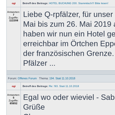
ogi
Betreff des Beitrags:
HOTEL BUCHUNG 200. Stammtisch!!! Bitte lesen!
Liebe Q-rpfälzer, für un
Antworten:
7
Zugriffe:
112208
Mai bis zum 26. Mai 2019 
haben wir nun ein Hotel gef
erreichbar im Örtchen Epp
der französischen Grenze.
Pfälzer ...
Forum:
Offenes Forum
Thema:
194. Stati 11.10.2018
ogi
Betreff des Beitrags:
Re: !93. Stati 11.10.2018
Egal wo oder wieviel - Sab
Antworten:
5
Zugriffe:
85852
Grüße