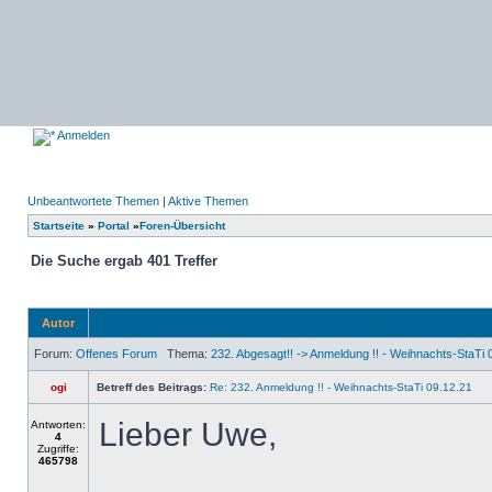
Anmelden
Unbeantwortete Themen
|
Aktive Themen
Startseite
»
Portal
»
Foren-Übersicht
Die Suche ergab 401 Treffer
Autor
Forum:
Offenes Forum
Thema:
232. Abgesagt!! -> Anmeldung !! - Weihnachts-StaTi 
ogi
Betreff des Beitrags:
Re: 232. Anmeldung !! - Weihnachts-StaTi 09.12.21
Lieber Uwe,
Antworten:
4
Zugriffe:
465798