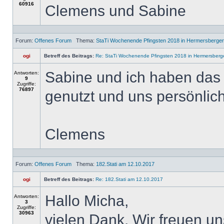
60916
Clemens und Sabine
Forum:
Offenes Forum
Thema:
StaTi Wochenende Pfingsten 2018 in Hermersbergerh
ogi
Betreff des Beitrags:
Re: StaTi Wochenende Pfingsten 2018 in Hermersberge
Sabine und ich haben das 
Antworten:
9
Zugriffe:
76897
genutzt und uns persönlic
Clemens
Forum:
Offenes Forum
Thema:
182.Stati am 12.10.2017
ogi
Betreff des Beitrags:
Re: 182.Stati am 12.10.2017
Hallo Micha,
Antworten:
3
Zugriffe:
30963
vielen Dank. Wir freuen un