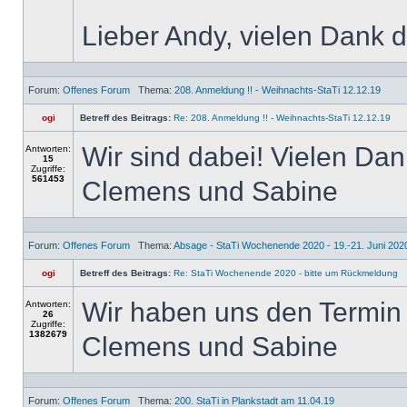
Lieber Andy, vielen Dank d
Forum:
Offenes Forum
Thema:
208. Anmeldung !! - Weihnachts-StaTi 12.12.19
ogi
Betreff des Beitrags:
Re: 208. Anmeldung !! - Weihnachts-StaTi 12.12.19
Wir sind dabei! Vielen Dan
Antworten:
15
Zugriffe:
561453
Clemens und Sabine
Forum:
Offenes Forum
Thema:
Absage - StaTi Wochenende 2020 - 19.-21. Juni 202
ogi
Betreff des Beitrags:
Re: StaTi Wochenende 2020 - bitte um Rückmeldung
Wir haben uns den Termin n
Antworten:
26
Zugriffe:
1382679
Clemens und Sabine
Forum:
Offenes Forum
Thema:
200. StaTi in Plankstadt am 11.04.19