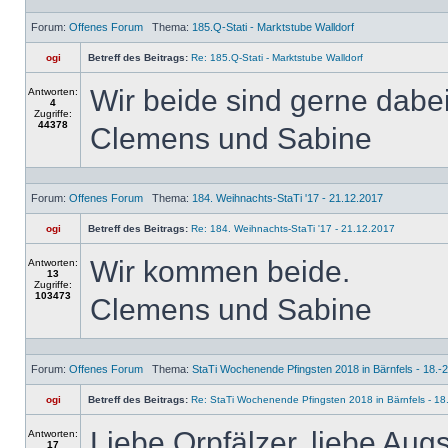
Forum:
Offenes Forum
Thema:
185.Q-Stati - Marktstube Walldorf
ogi
Betreff des Beitrags:
Re: 185.Q-Stati - Marktstube Walldorf
Wir beide sind gerne dabei
Antworten:
4
Zugriffe:
44378
Clemens und Sabine
Forum:
Offenes Forum
Thema:
184. Weihnachts-StaTi '17 - 21.12.2017
ogi
Betreff des Beitrags:
Re: 184. Weihnachts-StaTi '17 - 21.12.2017
Wir kommen beide.
Antworten:
13
Zugriffe:
103473
Clemens und Sabine
Forum:
Offenes Forum
Thema:
StaTi Wochenende Pfingsten 2018 in Bärnfels - 18.-
ogi
Betreff des Beitrags:
Re: StaTi Wochenende Pfingsten 2018 in Bärnfels - 18
Liebe Qrpfälzer, liebe Aug
Antworten:
17