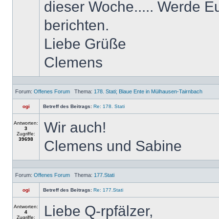
dieser Woche..... Werde 
berichten.
Liebe Grüße
Clemens
Forum:
Offenes Forum
Thema:
178. Stati; Blaue Ente in Mülhausen-Tairnbach
ogi
Betreff des Beitrags:
Re: 178. Stati
Wir auch!
Antworten:
3
Zugriffe:
39698
Clemens und Sabine
Forum:
Offenes Forum
Thema:
177.Stati
ogi
Betreff des Beitrags:
Re: 177.Stati
Liebe Q-rpfälzer,
Antworten:
4
Zugriffe: