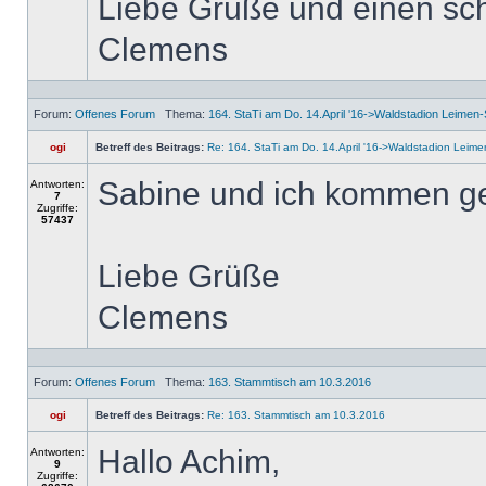
Liebe Grüße und einen sch
Clemens
Forum:
Offenes Forum
Thema:
164. StaTi am Do. 14.April '16->Waldstadion Leimen-S
ogi
Betreff des Beitrags:
Re: 164. StaTi am Do. 14.April '16->Waldstadion Leimen
Sabine und ich kommen g
Antworten:
7
Zugriffe:
57437
Liebe Grüße
Clemens
Forum:
Offenes Forum
Thema:
163. Stammtisch am 10.3.2016
ogi
Betreff des Beitrags:
Re: 163. Stammtisch am 10.3.2016
Hallo Achim,
Antworten:
9
Zugriffe: