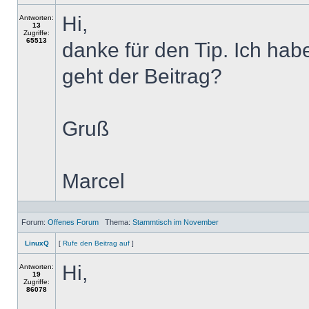
Hi,
Antworten:
13
Zugriffe:
65513
danke für den Tip. Ich ha
geht der Beitrag?
Gruß
Marcel
Forum:
Offenes Forum
Thema:
Stammtisch im November
LinuxQ
[
Rufe den Beitrag auf
]
Hi,
Antworten:
19
Zugriffe:
86078