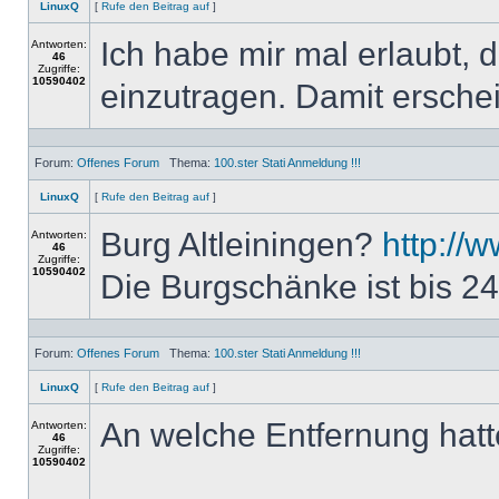
LinuxQ
[
Rufe den Beitrag auf
]
Ich habe mir mal erlaubt, 
Antworten:
46
Zugriffe:
10590402
einzutragen. Damit erschein
Forum:
Offenes Forum
Thema:
100.ster Stati Anmeldung !!!
LinuxQ
[
Rufe den Beitrag auf
]
Burg Altleiningen?
http://w
Antworten:
46
Zugriffe:
10590402
Die Burgschänke ist bis 24
Forum:
Offenes Forum
Thema:
100.ster Stati Anmeldung !!!
LinuxQ
[
Rufe den Beitrag auf
]
An welche Entfernung hatte
Antworten:
46
Zugriffe:
10590402