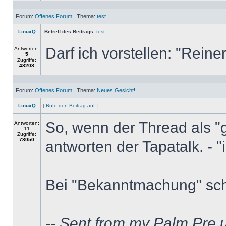
Forum:
Offenes Forum
Thema:
test
LinuxQ
Betreff des Beitrags:
test
Darf ich vorstellen: "Reine
Antworten:
5
Zugriffe:
48208
Forum:
Offenes Forum
Thema:
Neues Gesicht!
LinuxQ
[
Rufe den Beitrag auf
]
So, wenn der Thread als "g
Antworten:
11
Zugriffe:
78050
antworten der Tapatalk. - "i
Bei "Bekanntmachung" scho
-- Sent from my Palm Pre 