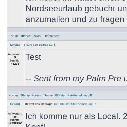
Nordseeurlaub gebucht und
anzumailen und zu fragen w
Forum:
Offenes Forum
Thema:
test
LinuxQ
[
Rufe den Beitrag auf
]
Test
Antworten:
5
Zugriffe:
48208
-- Sent from my Palm Pre 
Forum:
Offenes Forum
Thema:
100.ster Stati Anmeldung !!!
LinuxQ
Betreff des Beitrags:
Re: 100.ster Stati Anmeldung !!!
Ich komme nur als Local. 
Antworten:
46
Zugriffe:
10590402
Kopf!