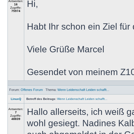
Hi,
Antworten:
16
Zugriffe:
75974
Habt Ihr schon ein Ziel fü
Viele Grüße Marcel
Gesendet von meinem Z10 
Forum:
Offenes Forum
Thema:
Wenn Leidenschaft Leiden schafft...
LinuxQ
Betreff des Beitrags:
Wenn Leidenschaft Leiden schafft...
Hallo allerseits, ich weiß g
Antworten:
7
Zugriffe:
48839
wohl gesiegt. Nadines Kalb