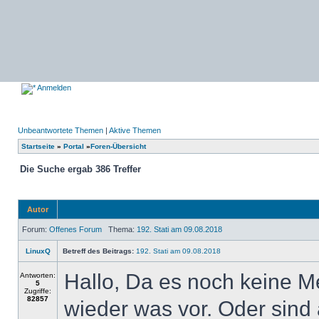
Anmelden
Unbeantwortete Themen
|
Aktive Themen
Startseite
»
Portal
»
Foren-Übersicht
Die Suche ergab 386 Treffer
Autor
Forum:
Offenes Forum
Thema:
192. Stati am 09.08.2018
LinuxQ
Betreff des Beitrags:
192. Stati am 09.08.2018
Hallo, Da es noch keine M
Antworten:
5
Zugriffe:
82857
wieder was vor. Oder sind