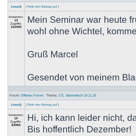
LinuxQ
[
Rufe den Beitrag auf
]
Mein Seminar war heute frü
Antworten:
13
Zugriffe:
102095
wohl ohne Wichtel, komm
Gruß Marcel
Gesendet von meinem Bl
Forum:
Offenes Forum
Thema:
171. Stammtisch 10.11.16
LinuxQ
[
Rufe den Beitrag auf
]
Hi, ich kann leider nicht, 
Antworten:
10
Zugriffe:
83966
Bis hoffentlich Dezember!