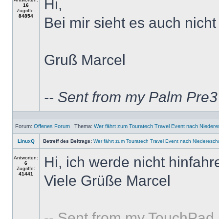
Hi,
16
Zugriffe:
84854
Bei mir sieht es auch nicht 
Gruß Marcel
-- Sent from my Palm Pre
Forum:
Offenes Forum
Thema:
Wer fährt zum Touratech Travel Event nach Nieder
LinuxQ
Betreff des Beitrags:
Wer fährt zum Touratech Travel Event nach Niederesc
Hi, ich werde nicht hinfa
Antworten:
6
Zugriffe:
41441
Viele Grüße Marcel
-- Sent from my TouchPad