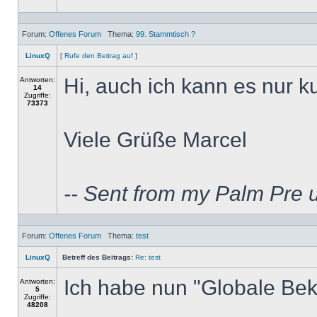
Forum:
Offenes Forum
Thema:
99. Stammtisch ?
LinuxQ
[
Rufe den Beitrag auf
]
Hi, auch ich kann es nur ku
Antworten:
14
Zugriffe:
73373
Viele Grüße Marcel
-- Sent from my Palm Pre 
Forum:
Offenes Forum
Thema:
test
LinuxQ
Betreff des Beitrags:
Re: test
Ich habe nun "Globale Be
Antworten:
5
Zugriffe:
48208