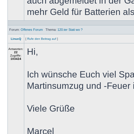
auch abgemeldet in der Ga
mehr Geld für Batterien al
Forum:
Offenes Forum
Thema:
120.ter Stati wo ?
LinuxQ
[
Rufe den Beitrag auf
]
Hi,
Antworten:
22
Zugriffe:
103424
Ich wünsche Euch viel Spa
Martinsumzug und -Feuer i
Viele Grüße
Marcel