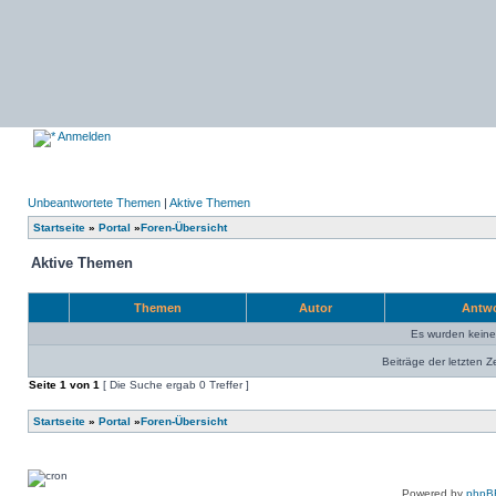
Anmelden
Unbeantwortete Themen
|
Aktive Themen
Startseite
»
Portal
»
Foren-Übersicht
Aktive Themen
Themen
Autor
Antw
Es wurden kein
Beiträge der letzten Z
Seite
1
von
1
[ Die Suche ergab 0 Treffer ]
Startseite
»
Portal
»
Foren-Übersicht
Powered by
phpB