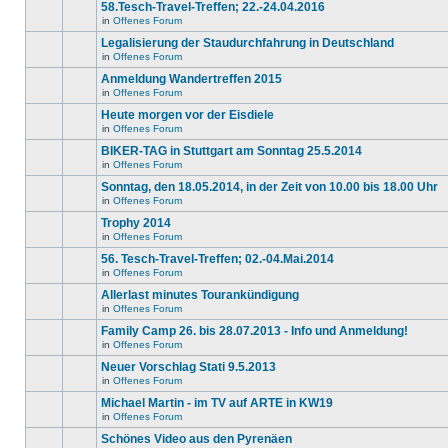
gibt
58.Tesch-Travel-Treffen; 22.-24.04.2016
Thema.
Beiträge
keine
in
in
Offenes Forum
neuen
Es
diesem
ungelesenen
gibt
Legalisierung der Staudurchfahrung in Deutschland
Thema.
Beiträge
keine
in
in
Offenes Forum
neuen
Es
diesem
ungelesenen
gibt
Anmeldung Wandertreffen 2015
Thema.
Beiträge
keine
in
in
Offenes Forum
neuen
Es
diesem
ungelesenen
gibt
Heute morgen vor der Eisdiele
Thema.
Beiträge
keine
in
in
Offenes Forum
neuen
Es
diesem
ungelesenen
gibt
BIKER-TAG in Stuttgart am Sonntag 25.5.2014
Thema.
Beiträge
keine
in
in
Offenes Forum
neuen
Es
diesem
ungelesenen
gibt
Sonntag, den 18.05.2014, in der Zeit von 10.00 bis 18.00 Uhr
Thema.
Beiträge
keine
in
in
Offenes Forum
neuen
Es
diesem
ungelesenen
gibt
Trophy 2014
Thema.
Beiträge
keine
in
in
Offenes Forum
neuen
Es
diesem
ungelesenen
gibt
56. Tesch-Travel-Treffen; 02.-04.Mai.2014
Thema.
Beiträge
keine
in
in
Offenes Forum
neuen
Es
diesem
ungelesenen
gibt
Allerlast minutes Tourankündigung
Thema.
Beiträge
keine
in
in
Offenes Forum
neuen
Es
diesem
ungelesenen
gibt
Family Camp 26. bis 28.07.2013 - Info und Anmeldung!
Thema.
Beiträge
keine
in
in
Offenes Forum
neuen
Es
diesem
ungelesenen
gibt
Neuer Vorschlag Stati 9.5.2013
Thema.
Beiträge
keine
in
in
Offenes Forum
neuen
Es
diesem
ungelesenen
gibt
Michael Martin - im TV auf ARTE in KW19
Thema.
Beiträge
keine
in
in
Offenes Forum
neuen
Es
diesem
ungelesenen
gibt
Schönes Video aus den Pyrenäen
Thema.
Beiträge
keine