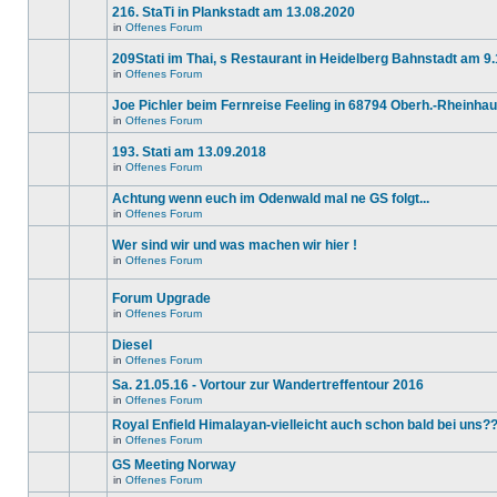
Beiträge
216. StaTi in Plankstadt am 13.08.2020
keine
in
neuen
diesem
in
Offenes Forum
Es
ungelesenen
Thema.
gibt
Beiträge
209Stati im Thai, s Restaurant in Heidelberg Bahnstadt am 9
keine
in
neuen
diesem
in
Offenes Forum
Es
ungelesenen
Thema.
gibt
Beiträge
Joe Pichler beim Fernreise Feeling in 68794 Oberh.-Rheinha
keine
in
neuen
diesem
in
Offenes Forum
Es
ungelesenen
Thema.
gibt
Beiträge
193. Stati am 13.09.2018
keine
in
neuen
diesem
in
Offenes Forum
Es
ungelesenen
Thema.
gibt
Beiträge
Achtung wenn euch im Odenwald mal ne GS folgt...
keine
in
neuen
diesem
in
Offenes Forum
Es
ungelesenen
Thema.
gibt
Beiträge
Wer sind wir und was machen wir hier !
keine
in
neuen
diesem
in
Offenes Forum
Dieses
ungelesenen
Thema.
Thema
Beiträge
ist
in
Forum Upgrade
gesperrt.
diesem
in
Offenes Forum
Du
Thema.
Es
kannst
gibt
keine
Diesel
keine
Beiträge
neuen
in
Offenes Forum
editieren
Es
ungelesenen
oder
gibt
Beiträge
Sa. 21.05.16 - Vortour zur Wandertreffentour 2016
weitere
keine
in
in
Offenes Forum
Antworten
neuen
diesem
Es
erstellen.
ungelesenen
Thema.
gibt
Royal Enfield Himalayan-vielleicht auch schon bald bei uns?
Beiträge
keine
in
in
Offenes Forum
neuen
Es
diesem
ungelesenen
gibt
GS Meeting Norway
Thema.
Beiträge
keine
in
in
Offenes Forum
neuen
Es
diesem
ungelesenen