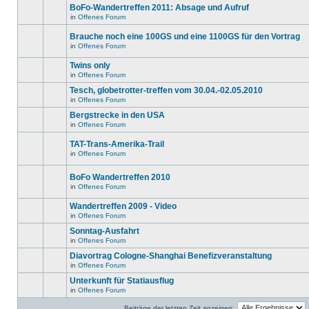
ungelesenen
gibt
BoFo-Wandertreffen 2011: Absage und Aufruf
editieren
Beiträge
keine
oder
in
in
Offenes Forum
neuen
Es
weitere
diesem
ungelesenen
gibt
Antworten
Thema.
Beiträge
Brauche noch eine 100GS und eine 1100GS für den Vortrag
keine
erstellen.
in
neuen
in
Offenes Forum
diesem
Es
ungelesenen
Thema.
gibt
Beiträge
Twins only
keine
in
neuen
diesem
in
Offenes Forum
Es
ungelesenen
Thema.
gibt
Beiträge
Tesch, globetrotter-treffen vom 30.04.-02.05.2010
keine
in
in
Offenes Forum
neuen
diesem
Es
ungelesenen
Thema.
gibt
Bergstrecke in den USA
Beiträge
keine
in
in
Offenes Forum
neuen
Es
diesem
ungelesenen
gibt
Thema.
Beiträge
TAT-Trans-Amerika-Trail
keine
in
neuen
in
Offenes Forum
diesem
Es
ungelesenen
Thema.
gibt
Beiträge
keine
in
BoFo Wandertreffen 2010
neuen
diesem
in
Offenes Forum
ungelesenen
Thema.
Es
Beiträge
gibt
in
Wandertreffen 2009 - Video
keine
diesem
neuen
in
Offenes Forum
Thema.
Es
ungelesenen
gibt
Beiträge
Sonntag-Ausfahrt
keine
in
in
Offenes Forum
neuen
diesem
Es
ungelesenen
Thema.
gibt
Diavortrag Cologne-Shanghai Benefizveranstaltung
Beiträge
keine
in
in
Offenes Forum
neuen
Es
diesem
ungelesenen
gibt
Unterkunft für Statiausflug
Thema.
Beiträge
keine
in
in
Offenes Forum
neuen
Es
diesem
ungelesenen
gibt
Thema.
Beiträge
Beiträge der letzten Zeit anzeigen: