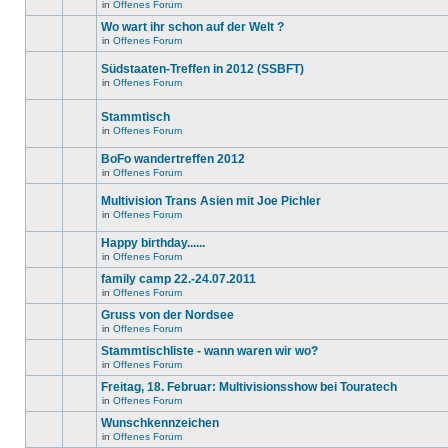
in
in
Offenes Forum
neuen
Es
diesem
ungelesenen
gibt
Wo wart ihr schon auf der Welt ?
Thema.
Beiträge
keine
in
in
Offenes Forum
neuen
Es
diesem
ungelesenen
gibt
Thema.
Beiträge
Südstaaten-Treffen in 2012 (SSBFT)
keine
in
neuen
in
Offenes Forum
diesem
Es
ungelesenen
Thema.
gibt
Beiträge
keine
in
Stammtisch
neuen
diesem
in
Offenes Forum
ungelesenen
Thema.
Es
Beiträge
gibt
in
BoFo wandertreffen 2012
keine
diesem
neuen
in
Offenes Forum
Thema.
Es
ungelesenen
gibt
Beiträge
Multivision Trans Asien mit Joe Pichler
keine
in
neuen
diesem
in
Offenes Forum
Es
ungelesenen
Thema.
gibt
Beiträge
Happy birthday......
keine
in
neuen
diesem
in
Offenes Forum
Es
ungelesenen
Thema.
gibt
Beiträge
family camp 22.-24.07.2011
keine
in
in
Offenes Forum
neuen
diesem
Es
ungelesenen
Thema.
gibt
Gruss von der Nordsee
Beiträge
keine
in
in
Offenes Forum
neuen
Es
diesem
ungelesenen
gibt
Stammtischliste - wann waren wir wo?
Thema.
Beiträge
keine
in
in
Offenes Forum
neuen
Dieses
diesem
ungelesenen
Thema
Freitag, 18. Februar: Multivisionsshow bei Touratech
Thema.
Beiträge
ist
in
in
Offenes Forum
gesperrt.
Es
diesem
Du
gibt
Wunschkennzeichen
Thema.
kannst
keine
keine
in
Offenes Forum
neuen
Es
Beiträge