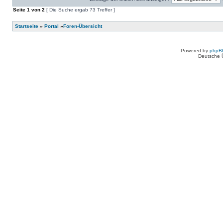
keine
in
neuen
Seite
diesem
1
von
2
[ Die Suche ergab 73 Treffer ]
ungelesenen
Thema.
Beiträge
in
Startseite
»
Portal
»
Foren-Übersicht
diesem
Thema.
Powered by
phpB
Deutsche 