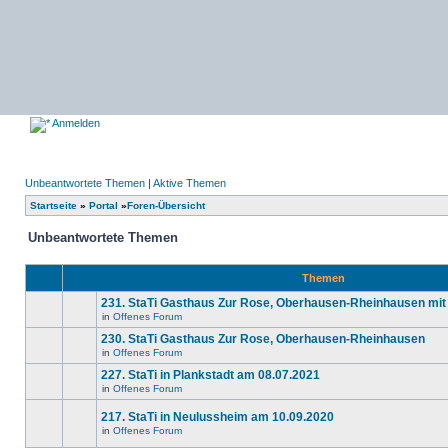
Anmelden
Unbeantwortete Themen
|
Aktive Themen
Startseite
»
Portal
»
Foren-Übersicht
Unbeantwortete Themen
Themen
231. StaTi Gasthaus Zur Rose, Oberhausen-Rheinhausen mit
in
Offenes Forum
Es
gibt
230. StaTi Gasthaus Zur Rose, Oberhausen-Rheinhausen
keine
in
Offenes Forum
neuen
Es
ungelesenen
gibt
227. StaTi in Plankstadt am 08.07.2021
Beiträge
keine
in
in
Offenes Forum
neuen
Es
diesem
ungelesenen
gibt
Thema.
Beiträge
217. StaTi in Neulussheim am 10.09.2020
keine
in
neuen
in
Offenes Forum
diesem
Es
ungelesenen
Thema.
gibt