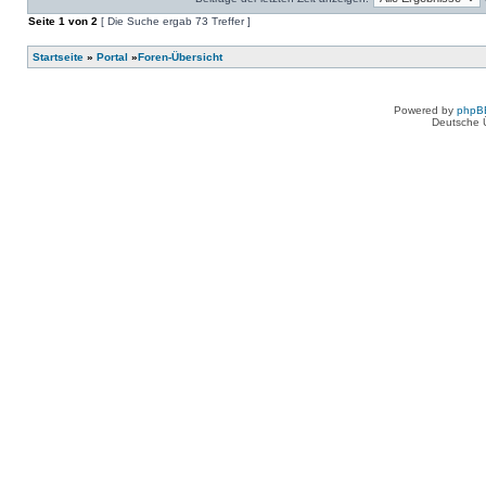
keine
in
neuen
Seite
diesem
1
von
2
[ Die Suche ergab 73 Treffer ]
ungelesenen
Thema.
Beiträge
in
Startseite
»
Portal
»
Foren-Übersicht
diesem
Thema.
Powered by
phpB
Deutsche 