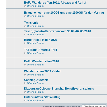
ungelesenen
gibt
BoFo-Wandertreffen 2011: Absage und Aufruf
editieren
Beiträge
keine
oder
in
in
Offenes Forum
neuen
Es
weitere
diesem
ungelesenen
gibt
Antworten
Thema.
Beiträge
Brauche noch eine 100GS und eine 1100GS für den Vortrag
keine
erstellen.
in
neuen
in
Offenes Forum
diesem
Es
ungelesenen
Thema.
gibt
Beiträge
Twins only
keine
in
neuen
diesem
in
Offenes Forum
Es
ungelesenen
Thema.
gibt
Beiträge
Tesch, globetrotter-treffen vom 30.04.-02.05.2010
keine
in
in
Offenes Forum
neuen
diesem
Es
ungelesenen
Thema.
gibt
Bergstrecke in den USA
Beiträge
keine
in
in
Offenes Forum
neuen
Es
diesem
ungelesenen
gibt
Thema.
Beiträge
TAT-Trans-Amerika-Trail
keine
in
neuen
in
Offenes Forum
diesem
Es
ungelesenen
Thema.
gibt
Beiträge
keine
in
BoFo Wandertreffen 2010
neuen
diesem
in
Offenes Forum
ungelesenen
Thema.
Es
Beiträge
gibt
in
Wandertreffen 2009 - Video
keine
diesem
neuen
in
Offenes Forum
Thema.
Es
ungelesenen
gibt
Beiträge
Sonntag-Ausfahrt
keine
in
in
Offenes Forum
neuen
diesem
Es
ungelesenen
Thema.
gibt
Diavortrag Cologne-Shanghai Benefizveranstaltung
Beiträge
keine
in
in
Offenes Forum
neuen
Es
diesem
ungelesenen
gibt
Unterkunft für Statiausflug
Thema.
Beiträge
keine
in
in
Offenes Forum
neuen
Es
diesem
ungelesenen
gibt
Thema.
Beiträge
Beiträge der letzten Zeit anzeigen: