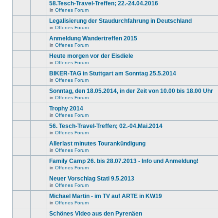
gibt
58.Tesch-Travel-Treffen; 22.-24.04.2016
Thema.
Beiträge
keine
in
in
Offenes Forum
neuen
Es
diesem
ungelesenen
gibt
Legalisierung der Staudurchfahrung in Deutschland
Thema.
Beiträge
keine
in
in
Offenes Forum
neuen
Es
diesem
ungelesenen
gibt
Anmeldung Wandertreffen 2015
Thema.
Beiträge
keine
in
in
Offenes Forum
neuen
Es
diesem
ungelesenen
gibt
Heute morgen vor der Eisdiele
Thema.
Beiträge
keine
in
in
Offenes Forum
neuen
Es
diesem
ungelesenen
gibt
BIKER-TAG in Stuttgart am Sonntag 25.5.2014
Thema.
Beiträge
keine
in
in
Offenes Forum
neuen
Es
diesem
ungelesenen
gibt
Sonntag, den 18.05.2014, in der Zeit von 10.00 bis 18.00 Uhr
Thema.
Beiträge
keine
in
in
Offenes Forum
neuen
Es
diesem
ungelesenen
gibt
Trophy 2014
Thema.
Beiträge
keine
in
in
Offenes Forum
neuen
Es
diesem
ungelesenen
gibt
56. Tesch-Travel-Treffen; 02.-04.Mai.2014
Thema.
Beiträge
keine
in
in
Offenes Forum
neuen
Es
diesem
ungelesenen
gibt
Allerlast minutes Tourankündigung
Thema.
Beiträge
keine
in
in
Offenes Forum
neuen
Es
diesem
ungelesenen
gibt
Family Camp 26. bis 28.07.2013 - Info und Anmeldung!
Thema.
Beiträge
keine
in
in
Offenes Forum
neuen
Es
diesem
ungelesenen
gibt
Neuer Vorschlag Stati 9.5.2013
Thema.
Beiträge
keine
in
in
Offenes Forum
neuen
Es
diesem
ungelesenen
gibt
Michael Martin - im TV auf ARTE in KW19
Thema.
Beiträge
keine
in
in
Offenes Forum
neuen
Es
diesem
ungelesenen
gibt
Schönes Video aus den Pyrenäen
Thema.
Beiträge
keine