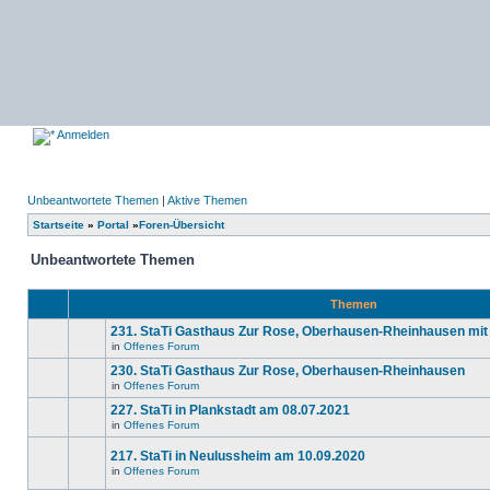
Anmelden
Unbeantwortete Themen
|
Aktive Themen
Startseite
»
Portal
»
Foren-Übersicht
Unbeantwortete Themen
Themen
231. StaTi Gasthaus Zur Rose, Oberhausen-Rheinhausen mit
in
Offenes Forum
Es
gibt
230. StaTi Gasthaus Zur Rose, Oberhausen-Rheinhausen
keine
in
Offenes Forum
neuen
Es
ungelesenen
gibt
227. StaTi in Plankstadt am 08.07.2021
Beiträge
keine
in
in
Offenes Forum
neuen
Es
diesem
ungelesenen
gibt
Thema.
Beiträge
217. StaTi in Neulussheim am 10.09.2020
keine
in
neuen
in
Offenes Forum
diesem
Es
ungelesenen
Thema.
gibt