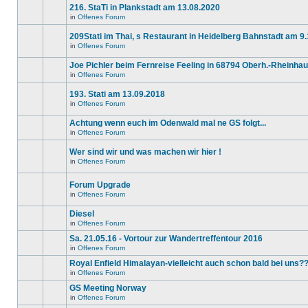
Beiträge
216. StaTi in Plankstadt am 13.08.2020
keine
in
neuen
diesem
in
Offenes Forum
Es
ungelesenen
Thema.
gibt
Beiträge
209Stati im Thai, s Restaurant in Heidelberg Bahnstadt am 9
keine
in
neuen
diesem
in
Offenes Forum
Es
ungelesenen
Thema.
gibt
Beiträge
Joe Pichler beim Fernreise Feeling in 68794 Oberh.-Rheinha
keine
in
neuen
diesem
in
Offenes Forum
Es
ungelesenen
Thema.
gibt
Beiträge
193. Stati am 13.09.2018
keine
in
neuen
diesem
in
Offenes Forum
Es
ungelesenen
Thema.
gibt
Beiträge
Achtung wenn euch im Odenwald mal ne GS folgt...
keine
in
neuen
diesem
in
Offenes Forum
Es
ungelesenen
Thema.
gibt
Beiträge
Wer sind wir und was machen wir hier !
keine
in
neuen
diesem
in
Offenes Forum
Dieses
ungelesenen
Thema.
Thema
Beiträge
ist
in
Forum Upgrade
gesperrt.
diesem
in
Offenes Forum
Du
Thema.
Es
kannst
gibt
keine
Diesel
keine
Beiträge
neuen
in
Offenes Forum
editieren
Es
ungelesenen
oder
gibt
Beiträge
Sa. 21.05.16 - Vortour zur Wandertreffentour 2016
weitere
keine
in
in
Offenes Forum
Antworten
neuen
diesem
Es
erstellen.
ungelesenen
Thema.
gibt
Royal Enfield Himalayan-vielleicht auch schon bald bei uns?
Beiträge
keine
in
in
Offenes Forum
neuen
Es
diesem
ungelesenen
gibt
GS Meeting Norway
Thema.
Beiträge
keine
in
in
Offenes Forum
neuen
Es
diesem
ungelesenen