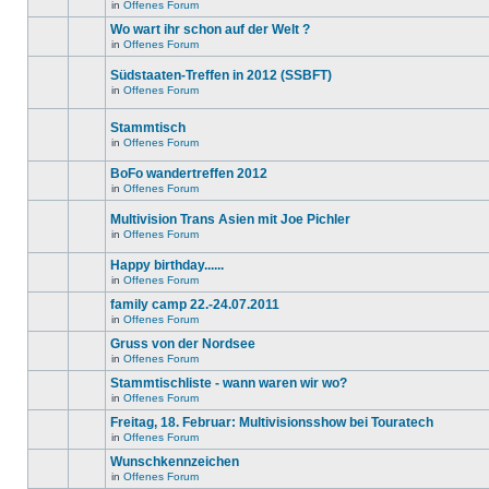
in
in
Offenes Forum
neuen
Es
diesem
ungelesenen
gibt
Wo wart ihr schon auf der Welt ?
Thema.
Beiträge
keine
in
in
Offenes Forum
neuen
Es
diesem
ungelesenen
gibt
Thema.
Beiträge
Südstaaten-Treffen in 2012 (SSBFT)
keine
in
neuen
in
Offenes Forum
diesem
Es
ungelesenen
Thema.
gibt
Beiträge
keine
in
Stammtisch
neuen
diesem
in
Offenes Forum
ungelesenen
Thema.
Es
Beiträge
gibt
in
BoFo wandertreffen 2012
keine
diesem
neuen
in
Offenes Forum
Thema.
Es
ungelesenen
gibt
Beiträge
Multivision Trans Asien mit Joe Pichler
keine
in
neuen
diesem
in
Offenes Forum
Es
ungelesenen
Thema.
gibt
Beiträge
Happy birthday......
keine
in
neuen
diesem
in
Offenes Forum
Es
ungelesenen
Thema.
gibt
Beiträge
family camp 22.-24.07.2011
keine
in
in
Offenes Forum
neuen
diesem
Es
ungelesenen
Thema.
gibt
Gruss von der Nordsee
Beiträge
keine
in
in
Offenes Forum
neuen
Es
diesem
ungelesenen
gibt
Stammtischliste - wann waren wir wo?
Thema.
Beiträge
keine
in
in
Offenes Forum
neuen
Dieses
diesem
ungelesenen
Thema
Freitag, 18. Februar: Multivisionsshow bei Touratech
Thema.
Beiträge
ist
in
in
Offenes Forum
gesperrt.
Es
diesem
Du
gibt
Wunschkennzeichen
Thema.
kannst
keine
keine
in
Offenes Forum
neuen
Es
Beiträge