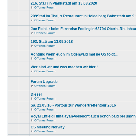
Beiträge
216. StaTi in Plankstadt am 13.08.2020
keine
in
neuen
diesem
in
Offenes Forum
Es
ungelesenen
Thema.
gibt
Beiträge
209Stati im Thai, s Restaurant in Heidelberg Bahnstadt am 9
keine
in
neuen
diesem
in
Offenes Forum
Es
ungelesenen
Thema.
gibt
Beiträge
Joe Pichler beim Fernreise Feeling in 68794 Oberh.-Rheinha
keine
in
neuen
diesem
in
Offenes Forum
Es
ungelesenen
Thema.
gibt
Beiträge
193. Stati am 13.09.2018
keine
in
neuen
diesem
in
Offenes Forum
Es
ungelesenen
Thema.
gibt
Beiträge
Achtung wenn euch im Odenwald mal ne GS folgt...
keine
in
neuen
diesem
in
Offenes Forum
Es
ungelesenen
Thema.
gibt
Beiträge
Wer sind wir und was machen wir hier !
keine
in
neuen
diesem
in
Offenes Forum
Dieses
ungelesenen
Thema.
Thema
Beiträge
ist
in
Forum Upgrade
gesperrt.
diesem
in
Offenes Forum
Du
Thema.
Es
kannst
gibt
keine
Diesel
keine
Beiträge
neuen
in
Offenes Forum
editieren
Es
ungelesenen
oder
gibt
Beiträge
Sa. 21.05.16 - Vortour zur Wandertreffentour 2016
weitere
keine
in
in
Offenes Forum
Antworten
neuen
diesem
Es
erstellen.
ungelesenen
Thema.
gibt
Royal Enfield Himalayan-vielleicht auch schon bald bei uns?
Beiträge
keine
in
in
Offenes Forum
neuen
Es
diesem
ungelesenen
gibt
GS Meeting Norway
Thema.
Beiträge
keine
in
in
Offenes Forum
neuen
Es
diesem
ungelesenen