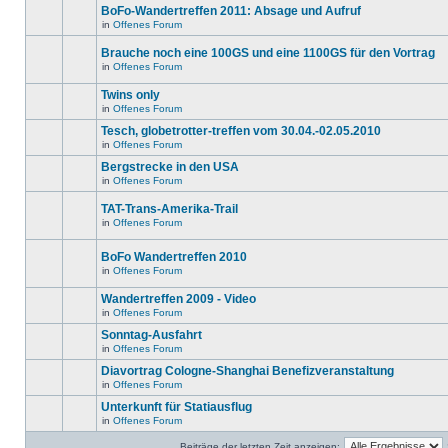
ungelesenen
gibt
BoFo-Wandertreffen 2011: Absage und Aufruf
editieren
Beiträge
keine
oder
in
in
Offenes Forum
neuen
Es
weitere
diesem
ungelesenen
gibt
Antworten
Thema.
Beiträge
Brauche noch eine 100GS und eine 1100GS für den Vortrag
keine
erstellen.
in
neuen
in
Offenes Forum
diesem
Es
ungelesenen
Thema.
gibt
Beiträge
Twins only
keine
in
neuen
diesem
in
Offenes Forum
Es
ungelesenen
Thema.
gibt
Beiträge
Tesch, globetrotter-treffen vom 30.04.-02.05.2010
keine
in
in
Offenes Forum
neuen
diesem
Es
ungelesenen
Thema.
gibt
Bergstrecke in den USA
Beiträge
keine
in
in
Offenes Forum
neuen
Es
diesem
ungelesenen
gibt
Thema.
Beiträge
TAT-Trans-Amerika-Trail
keine
in
neuen
in
Offenes Forum
diesem
Es
ungelesenen
Thema.
gibt
Beiträge
keine
in
BoFo Wandertreffen 2010
neuen
diesem
in
Offenes Forum
ungelesenen
Thema.
Es
Beiträge
gibt
in
Wandertreffen 2009 - Video
keine
diesem
neuen
in
Offenes Forum
Thema.
Es
ungelesenen
gibt
Beiträge
Sonntag-Ausfahrt
keine
in
in
Offenes Forum
neuen
diesem
Es
ungelesenen
Thema.
gibt
Diavortrag Cologne-Shanghai Benefizveranstaltung
Beiträge
keine
in
in
Offenes Forum
neuen
Es
diesem
ungelesenen
gibt
Unterkunft für Statiausflug
Thema.
Beiträge
keine
in
in
Offenes Forum
neuen
Es
diesem
ungelesenen
gibt
Thema.
Beiträge
Beiträge der letzten Zeit anzeigen: