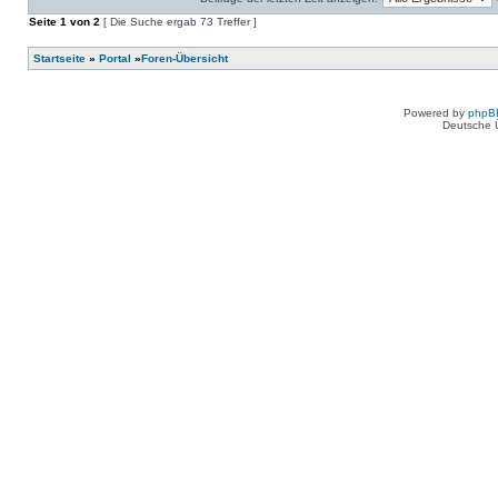
keine
in
neuen
Seite
diesem
1
von
2
[ Die Suche ergab 73 Treffer ]
ungelesenen
Thema.
Beiträge
in
Startseite
»
Portal
»
Foren-Übersicht
diesem
Thema.
Powered by
phpB
Deutsche 