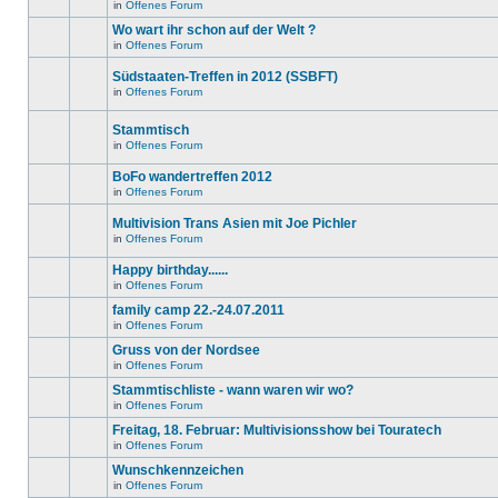
in
in
Offenes Forum
neuen
Es
diesem
ungelesenen
gibt
Wo wart ihr schon auf der Welt ?
Thema.
Beiträge
keine
in
in
Offenes Forum
neuen
Es
diesem
ungelesenen
gibt
Thema.
Beiträge
Südstaaten-Treffen in 2012 (SSBFT)
keine
in
neuen
in
Offenes Forum
diesem
Es
ungelesenen
Thema.
gibt
Beiträge
keine
in
Stammtisch
neuen
diesem
in
Offenes Forum
ungelesenen
Thema.
Es
Beiträge
gibt
in
BoFo wandertreffen 2012
keine
diesem
neuen
in
Offenes Forum
Thema.
Es
ungelesenen
gibt
Beiträge
Multivision Trans Asien mit Joe Pichler
keine
in
neuen
diesem
in
Offenes Forum
Es
ungelesenen
Thema.
gibt
Beiträge
Happy birthday......
keine
in
neuen
diesem
in
Offenes Forum
Es
ungelesenen
Thema.
gibt
Beiträge
family camp 22.-24.07.2011
keine
in
in
Offenes Forum
neuen
diesem
Es
ungelesenen
Thema.
gibt
Gruss von der Nordsee
Beiträge
keine
in
in
Offenes Forum
neuen
Es
diesem
ungelesenen
gibt
Stammtischliste - wann waren wir wo?
Thema.
Beiträge
keine
in
in
Offenes Forum
neuen
Dieses
diesem
ungelesenen
Thema
Freitag, 18. Februar: Multivisionsshow bei Touratech
Thema.
Beiträge
ist
in
in
Offenes Forum
gesperrt.
Es
diesem
Du
gibt
Wunschkennzeichen
Thema.
kannst
keine
keine
in
Offenes Forum
neuen
Es
Beiträge