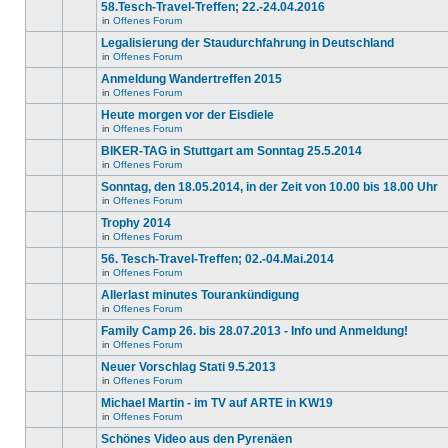
gibt
58.Tesch-Travel-Treffen; 22.-24.04.2016
Thema.
Beiträge
keine
in
in
Offenes Forum
neuen
Es
diesem
ungelesenen
gibt
Legalisierung der Staudurchfahrung in Deutschland
Thema.
Beiträge
keine
in
in
Offenes Forum
neuen
Es
diesem
ungelesenen
gibt
Anmeldung Wandertreffen 2015
Thema.
Beiträge
keine
in
in
Offenes Forum
neuen
Es
diesem
ungelesenen
gibt
Heute morgen vor der Eisdiele
Thema.
Beiträge
keine
in
in
Offenes Forum
neuen
Es
diesem
ungelesenen
gibt
BIKER-TAG in Stuttgart am Sonntag 25.5.2014
Thema.
Beiträge
keine
in
in
Offenes Forum
neuen
Es
diesem
ungelesenen
gibt
Sonntag, den 18.05.2014, in der Zeit von 10.00 bis 18.00 Uhr
Thema.
Beiträge
keine
in
in
Offenes Forum
neuen
Es
diesem
ungelesenen
gibt
Trophy 2014
Thema.
Beiträge
keine
in
in
Offenes Forum
neuen
Es
diesem
ungelesenen
gibt
56. Tesch-Travel-Treffen; 02.-04.Mai.2014
Thema.
Beiträge
keine
in
in
Offenes Forum
neuen
Es
diesem
ungelesenen
gibt
Allerlast minutes Tourankündigung
Thema.
Beiträge
keine
in
in
Offenes Forum
neuen
Es
diesem
ungelesenen
gibt
Family Camp 26. bis 28.07.2013 - Info und Anmeldung!
Thema.
Beiträge
keine
in
in
Offenes Forum
neuen
Es
diesem
ungelesenen
gibt
Neuer Vorschlag Stati 9.5.2013
Thema.
Beiträge
keine
in
in
Offenes Forum
neuen
Es
diesem
ungelesenen
gibt
Michael Martin - im TV auf ARTE in KW19
Thema.
Beiträge
keine
in
in
Offenes Forum
neuen
Es
diesem
ungelesenen
gibt
Schönes Video aus den Pyrenäen
Thema.
Beiträge
keine