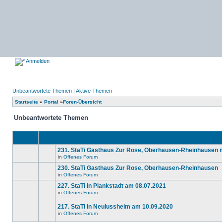
Anmelden
Unbeantwortete Themen
|
Aktive Themen
Startseite
»
Portal
»
Foren-Übersicht
Unbeantwortete Themen
231. StaTi Gasthaus Zur Rose, Oberhausen-Rheinhausen 
in
Offenes Forum
Es
gibt
230. StaTi Gasthaus Zur Rose, Oberhausen-Rheinhausen
keine
in
Offenes Forum
neuen
Es
ungelesenen
gibt
227. StaTi in Plankstadt am 08.07.2021
Beiträge
keine
in
in
Offenes Forum
neuen
Es
diesem
ungelesenen
gibt
Thema.
Beiträge
217. StaTi in Neulussheim am 10.09.2020
keine
in
neuen
in
Offenes Forum
diesem
Es
ungelesenen
Thema.
gibt