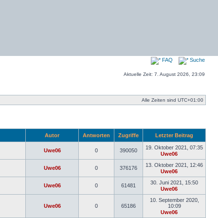
FAQ
Suche
Aktuelle Zeit: 7. August 2026, 23:09
Alle Zeiten sind
UTC+01:00
Autor
Antworten
Zugriffe
Letzter Beitrag
19. Oktober 2021, 07:35
Uwe06
0
390050
Uwe06
Neuester
Beitrag
13. Oktober 2021, 12:46
Uwe06
0
376176
Uwe06
Neuester
Beitrag
30. Juni 2021, 15:50
Uwe06
0
61481
Uwe06
Neuester
Beitrag
10. September 2020,
Uwe06
0
65186
10:09
Uwe06
Neuester