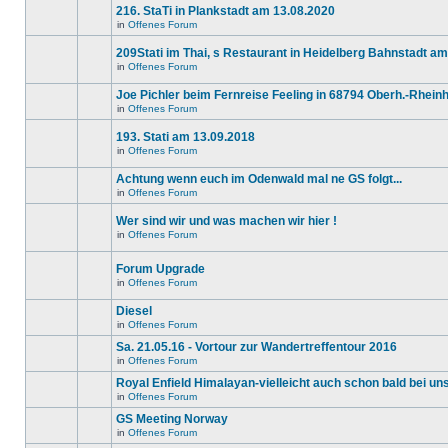
Beiträge
216. StaTi in Plankstadt am 13.08.2020
keine
in
neuen
diesem
in
Offenes Forum
Es
ungelesenen
Thema.
gibt
Beiträge
209Stati im Thai, s Restaurant in Heidelberg Bahnstadt am
keine
in
neuen
diesem
in
Offenes Forum
Es
ungelesenen
Thema.
gibt
Beiträge
Joe Pichler beim Fernreise Feeling in 68794 Oberh.-Rhei
keine
in
neuen
diesem
in
Offenes Forum
Es
ungelesenen
Thema.
gibt
Beiträge
193. Stati am 13.09.2018
keine
in
neuen
diesem
in
Offenes Forum
Es
ungelesenen
Thema.
gibt
Beiträge
Achtung wenn euch im Odenwald mal ne GS folgt...
keine
in
neuen
diesem
in
Offenes Forum
Es
ungelesenen
Thema.
gibt
Beiträge
Wer sind wir und was machen wir hier !
keine
in
neuen
diesem
in
Offenes Forum
Dieses
ungelesenen
Thema.
Thema
Beiträge
ist
in
Forum Upgrade
gesperrt.
diesem
in
Offenes Forum
Du
Thema.
Es
kannst
gibt
keine
Diesel
keine
Beiträge
neuen
in
Offenes Forum
editieren
Es
ungelesenen
oder
gibt
Beiträge
Sa. 21.05.16 - Vortour zur Wandertreffentour 2016
weitere
keine
in
in
Offenes Forum
Antworten
neuen
diesem
Es
erstellen.
ungelesenen
Thema.
gibt
Royal Enfield Himalayan-vielleicht auch schon bald bei un
Beiträge
keine
in
in
Offenes Forum
neuen
Es
diesem
ungelesenen
gibt
GS Meeting Norway
Thema.
Beiträge
keine
in
in
Offenes Forum
neuen
Es
diesem
ungelesenen