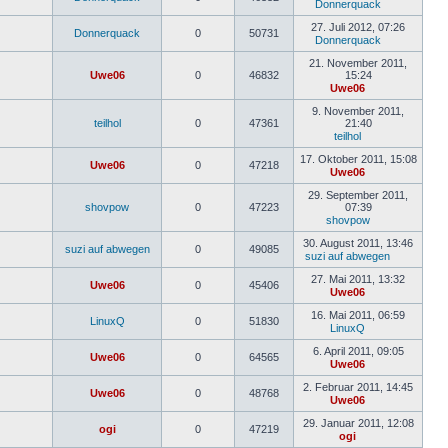
Donnerquack
Neuester
Beitrag
27. Juli 2012, 07:26
Donnerquack
0
50731
Donnerquack
Neuester
Beitrag
21. November 2011,
Uwe06
0
46832
15:24
Uwe06
Neuester
Beitrag
9. November 2011,
teilhol
0
47361
21:40
teilhol
Neuester
Beitrag
17. Oktober 2011, 15:08
Uwe06
0
47218
Uwe06
Neuester
Beitrag
29. September 2011,
shovpow
0
47223
07:39
shovpow
Neuester
Beitrag
30. August 2011, 13:46
suzi auf abwegen
0
49085
suzi auf abwegen
Neuest
Beitrag
27. Mai 2011, 13:32
Uwe06
0
45406
Uwe06
Neuester
Beitrag
16. Mai 2011, 06:59
LinuxQ
0
51830
LinuxQ
Neuester
Beitrag
6. April 2011, 09:05
Uwe06
0
64565
Uwe06
Neuester
Beitrag
2. Februar 2011, 14:45
Uwe06
0
48768
Uwe06
Neuester
Beitrag
29. Januar 2011, 12:08
ogi
0
47219
ogi
Neuester