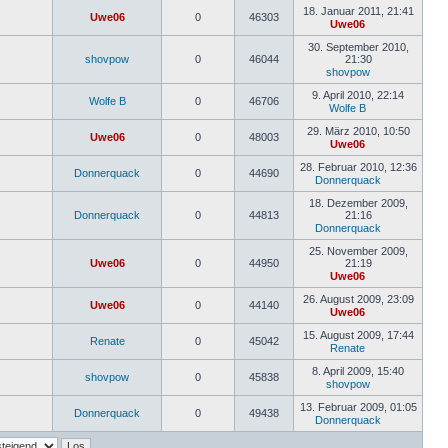
Beitrag
18. Januar 2011, 21:41
Uwe06
0
46303
Uwe06
Neuester
Beitrag
30. September 2010,
shovpow
0
46044
21:30
shovpow
Neuester
Beitrag
9. April 2010, 22:14
Wolfe B
0
46706
Wolfe B
Neuester
Beitrag
29. März 2010, 10:50
Uwe06
0
48003
Uwe06
Neuester
Beitrag
28. Februar 2010, 12:36
Donnerquack
0
44690
Donnerquack
Neuester
Beitrag
18. Dezember 2009,
Donnerquack
0
44813
21:16
Donnerquack
Neuester
Beitrag
25. November 2009,
Uwe06
0
44950
21:19
Uwe06
Neuester
Beitrag
26. August 2009, 23:09
Uwe06
0
44140
Uwe06
Neuester
Beitrag
15. August 2009, 17:44
Renate
0
45042
Renate
Neuester
Beitrag
8. April 2009, 15:40
shovpow
0
45838
shovpow
Neuester
Beitrag
13. Februar 2009, 01:05
Donnerquack
0
49438
Donnerquack
Neuester
Beitrag