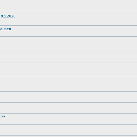
 9.1.2020
nhausen
s??