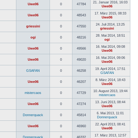
Beitrag
21. Januar 2016, 16:03
Uwe06
0
47784
Uwe06
Neuester
Beitrag
17. März 2015, 08:33
Uwe06
0
48543
Uwe06
Neuester
Beitrag
24. Juli 2014, 13:25
griessini
0
47550
griessini
Neuester
Beitrag
28. Mai 2014, 18:51
ogi
0
48216
ogi
Neuester
Beitrag
16. Mai 2014, 09:08
Uwe06
0
49566
Uwe06
Neuester
Beitrag
16. Mai 2014, 09:06
Uwe06
0
49020
Uwe06
Neuester
Beitrag
19. April 2014, 17:51
GSAFAN
0
46258
GSAFAN
Neuester
Beitrag
8. März 2014, 18:43
Uwe06
0
46207
Uwe06
Neuester
Beitrag
10. August 2013, 19:44
mistercaos
0
47729
mistercaos
Neuester
Beitrag
13. Juni 2013, 08:44
Uwe06
0
47274
Uwe06
Neuester
Beitrag
6. Mai 2013, 11:01
Donnerquack
0
45814
Donnerquack
Neuester
Beitrag
22. April 2013, 08:41
Uwe06
0
46960
Uwe06
Neuester
Beitrag
17. März 2013, 12:57
Donnerquack
0
46332