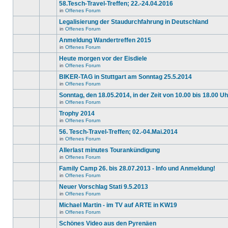
gibt
58.Tesch-Travel-Treffen; 22.-24.04.2016
Thema.
Beiträge
keine
in
in
Offenes Forum
neuen
Es
diesem
ungelesenen
gibt
Legalisierung der Staudurchfahrung in Deutschland
Thema.
Beiträge
keine
in
in
Offenes Forum
neuen
Es
diesem
ungelesenen
gibt
Anmeldung Wandertreffen 2015
Thema.
Beiträge
keine
in
in
Offenes Forum
neuen
Es
diesem
ungelesenen
gibt
Heute morgen vor der Eisdiele
Thema.
Beiträge
keine
in
in
Offenes Forum
neuen
Es
diesem
ungelesenen
gibt
BIKER-TAG in Stuttgart am Sonntag 25.5.2014
Thema.
Beiträge
keine
in
in
Offenes Forum
neuen
Es
diesem
ungelesenen
gibt
Sonntag, den 18.05.2014, in der Zeit von 10.00 bis 18.00 Uh
Thema.
Beiträge
keine
in
in
Offenes Forum
neuen
Es
diesem
ungelesenen
gibt
Trophy 2014
Thema.
Beiträge
keine
in
in
Offenes Forum
neuen
Es
diesem
ungelesenen
gibt
56. Tesch-Travel-Treffen; 02.-04.Mai.2014
Thema.
Beiträge
keine
in
in
Offenes Forum
neuen
Es
diesem
ungelesenen
gibt
Allerlast minutes Tourankündigung
Thema.
Beiträge
keine
in
in
Offenes Forum
neuen
Es
diesem
ungelesenen
gibt
Family Camp 26. bis 28.07.2013 - Info und Anmeldung!
Thema.
Beiträge
keine
in
in
Offenes Forum
neuen
Es
diesem
ungelesenen
gibt
Neuer Vorschlag Stati 9.5.2013
Thema.
Beiträge
keine
in
in
Offenes Forum
neuen
Es
diesem
ungelesenen
gibt
Michael Martin - im TV auf ARTE in KW19
Thema.
Beiträge
keine
in
in
Offenes Forum
neuen
Es
diesem
ungelesenen
gibt
Schönes Video aus den Pyrenäen
Thema.
Beiträge
keine