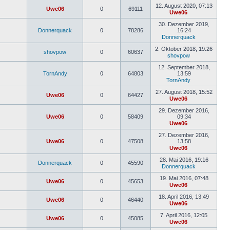
Beitrag
12. August 2020, 07:13
Uwe06
0
69111
Uwe06
Neuester
Beitrag
30. Dezember 2019,
Donnerquack
0
78286
16:24
Donnerquack
Neuester
Beitrag
2. Oktober 2018, 19:26
shovpow
0
60637
shovpow
Neuester
Beitrag
12. September 2018,
TornAndy
0
64803
13:59
TornAndy
Neuester
Beitrag
27. August 2018, 15:52
Uwe06
0
64427
Uwe06
Neuester
Beitrag
29. Dezember 2016,
Uwe06
0
58409
09:34
Uwe06
Neuester
Beitrag
27. Dezember 2016,
Uwe06
0
47508
13:58
Uwe06
Neuester
Beitrag
28. Mai 2016, 19:16
Donnerquack
0
45590
Donnerquack
Neuester
Beitrag
19. Mai 2016, 07:48
Uwe06
0
45653
Uwe06
Neuester
Beitrag
18. April 2016, 13:49
Uwe06
0
46440
Uwe06
Neuester
Beitrag
7. April 2016, 12:05
Uwe06
0
45085
Uwe06
Neuester