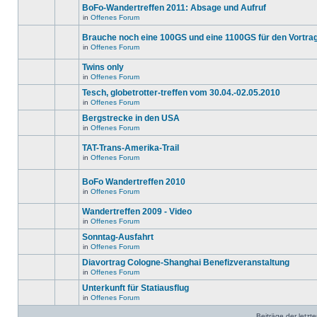
ungelesenen
gibt
BoFo-Wandertreffen 2011: Absage und Aufruf
editieren
Beiträge
keine
oder
in
in
Offenes Forum
neuen
Es
weitere
diesem
ungelesenen
gibt
Antworten
Thema.
Beiträge
Brauche noch eine 100GS und eine 1100GS für den Vortra
keine
erstellen.
in
neuen
in
Offenes Forum
diesem
Es
ungelesenen
Thema.
gibt
Beiträge
Twins only
keine
in
neuen
diesem
in
Offenes Forum
Es
ungelesenen
Thema.
gibt
Beiträge
Tesch, globetrotter-treffen vom 30.04.-02.05.2010
keine
in
in
Offenes Forum
neuen
diesem
Es
ungelesenen
Thema.
gibt
Bergstrecke in den USA
Beiträge
keine
in
in
Offenes Forum
neuen
Es
diesem
ungelesenen
gibt
Thema.
Beiträge
TAT-Trans-Amerika-Trail
keine
in
neuen
in
Offenes Forum
diesem
Es
ungelesenen
Thema.
gibt
Beiträge
keine
in
BoFo Wandertreffen 2010
neuen
diesem
in
Offenes Forum
ungelesenen
Thema.
Es
Beiträge
gibt
in
Wandertreffen 2009 - Video
keine
diesem
neuen
in
Offenes Forum
Thema.
Es
ungelesenen
gibt
Beiträge
Sonntag-Ausfahrt
keine
in
in
Offenes Forum
neuen
diesem
Es
ungelesenen
Thema.
gibt
Diavortrag Cologne-Shanghai Benefizveranstaltung
Beiträge
keine
in
in
Offenes Forum
neuen
Es
diesem
ungelesenen
gibt
Unterkunft für Statiausflug
Thema.
Beiträge
keine
in
in
Offenes Forum
neuen
Es
diesem
ungelesenen
gibt
Thema.
Beiträge
Beiträge der letzt