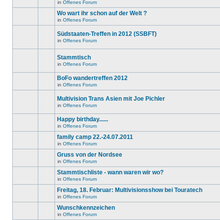
in
in
Offenes Forum
neuen
Es
diesem
ungelesenen
gibt
Wo wart ihr schon auf der Welt ?
Thema.
Beiträge
keine
in
in
Offenes Forum
neuen
Es
diesem
ungelesenen
gibt
Thema.
Beiträge
Südstaaten-Treffen in 2012 (SSBFT)
keine
in
neuen
in
Offenes Forum
diesem
Es
ungelesenen
Thema.
gibt
Beiträge
keine
in
Stammtisch
neuen
diesem
in
Offenes Forum
ungelesenen
Thema.
Es
Beiträge
gibt
in
BoFo wandertreffen 2012
keine
diesem
neuen
in
Offenes Forum
Thema.
Es
ungelesenen
gibt
Beiträge
Multivision Trans Asien mit Joe Pichler
keine
in
neuen
diesem
in
Offenes Forum
Es
ungelesenen
Thema.
gibt
Beiträge
Happy birthday......
keine
in
neuen
diesem
in
Offenes Forum
Es
ungelesenen
Thema.
gibt
Beiträge
family camp 22.-24.07.2011
keine
in
in
Offenes Forum
neuen
diesem
Es
ungelesenen
Thema.
gibt
Gruss von der Nordsee
Beiträge
keine
in
in
Offenes Forum
neuen
Es
diesem
ungelesenen
gibt
Stammtischliste - wann waren wir wo?
Thema.
Beiträge
keine
in
in
Offenes Forum
neuen
Dieses
diesem
ungelesenen
Thema
Freitag, 18. Februar: Multivisionsshow bei Touratech
Thema.
Beiträge
ist
in
in
Offenes Forum
gesperrt.
Es
diesem
Du
gibt
Wunschkennzeichen
Thema.
kannst
keine
keine
in
Offenes Forum
neuen
Es
Beiträge