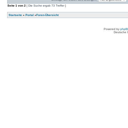
keine
in
neuen
Seite
diesem
1
von
2
[ Die Suche ergab 73 Treffer ]
ungelesenen
Thema.
Beiträge
in
Startseite
»
Portal
»
Foren-Übersicht
diesem
Thema.
Powered by
phpB
Deutsche 