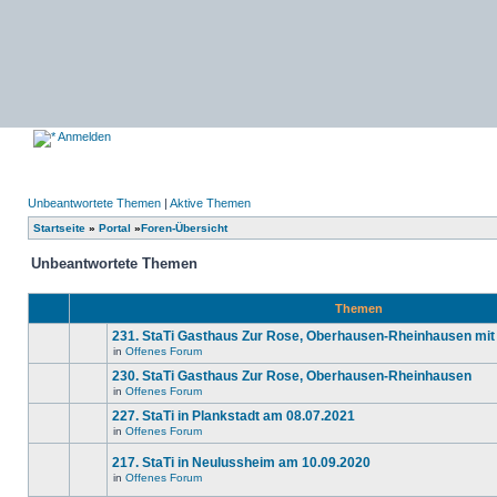
Anmelden
Unbeantwortete Themen
|
Aktive Themen
Startseite
»
Portal
»
Foren-Übersicht
Unbeantwortete Themen
Themen
231. StaTi Gasthaus Zur Rose, Oberhausen-Rheinhausen mit
in
Offenes Forum
Es
gibt
230. StaTi Gasthaus Zur Rose, Oberhausen-Rheinhausen
keine
in
Offenes Forum
neuen
Es
ungelesenen
gibt
227. StaTi in Plankstadt am 08.07.2021
Beiträge
keine
in
in
Offenes Forum
neuen
Es
diesem
ungelesenen
gibt
Thema.
Beiträge
217. StaTi in Neulussheim am 10.09.2020
keine
in
neuen
in
Offenes Forum
diesem
Es
ungelesenen
Thema.
gibt