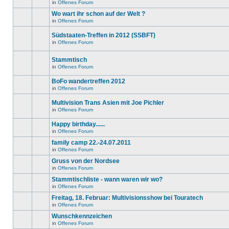
in
in
Offenes Forum
neuen
Es
diesem
ungelesenen
gibt
Wo wart ihr schon auf der Welt ?
Thema.
Beiträge
keine
in
in
Offenes Forum
neuen
Es
diesem
ungelesenen
gibt
Thema.
Beiträge
Südstaaten-Treffen in 2012 (SSBFT)
keine
in
neuen
in
Offenes Forum
diesem
Es
ungelesenen
Thema.
gibt
Beiträge
keine
in
Stammtisch
neuen
diesem
in
Offenes Forum
ungelesenen
Thema.
Es
Beiträge
gibt
in
BoFo wandertreffen 2012
keine
diesem
neuen
in
Offenes Forum
Thema.
Es
ungelesenen
gibt
Beiträge
Multivision Trans Asien mit Joe Pichler
keine
in
neuen
diesem
in
Offenes Forum
Es
ungelesenen
Thema.
gibt
Beiträge
Happy birthday......
keine
in
neuen
diesem
in
Offenes Forum
Es
ungelesenen
Thema.
gibt
Beiträge
family camp 22.-24.07.2011
keine
in
in
Offenes Forum
neuen
diesem
Es
ungelesenen
Thema.
gibt
Gruss von der Nordsee
Beiträge
keine
in
in
Offenes Forum
neuen
Es
diesem
ungelesenen
gibt
Stammtischliste - wann waren wir wo?
Thema.
Beiträge
keine
in
in
Offenes Forum
neuen
Dieses
diesem
ungelesenen
Thema
Freitag, 18. Februar: Multivisionsshow bei Touratech
Thema.
Beiträge
ist
in
in
Offenes Forum
gesperrt.
Es
diesem
Du
gibt
Wunschkennzeichen
Thema.
kannst
keine
keine
in
Offenes Forum
neuen
Es
Beiträge