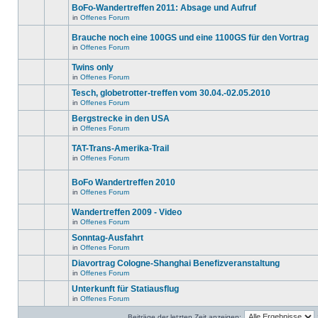
ungelesenen
gibt
BoFo-Wandertreffen 2011: Absage und Aufruf
editieren
Beiträge
keine
oder
in
in
Offenes Forum
neuen
Es
weitere
diesem
ungelesenen
gibt
Antworten
Thema.
Beiträge
Brauche noch eine 100GS und eine 1100GS für den Vortrag
keine
erstellen.
in
neuen
in
Offenes Forum
diesem
Es
ungelesenen
Thema.
gibt
Beiträge
Twins only
keine
in
neuen
diesem
in
Offenes Forum
Es
ungelesenen
Thema.
gibt
Beiträge
Tesch, globetrotter-treffen vom 30.04.-02.05.2010
keine
in
in
Offenes Forum
neuen
diesem
Es
ungelesenen
Thema.
gibt
Bergstrecke in den USA
Beiträge
keine
in
in
Offenes Forum
neuen
Es
diesem
ungelesenen
gibt
Thema.
Beiträge
TAT-Trans-Amerika-Trail
keine
in
neuen
in
Offenes Forum
diesem
Es
ungelesenen
Thema.
gibt
Beiträge
keine
in
BoFo Wandertreffen 2010
neuen
diesem
in
Offenes Forum
ungelesenen
Thema.
Es
Beiträge
gibt
in
Wandertreffen 2009 - Video
keine
diesem
neuen
in
Offenes Forum
Thema.
Es
ungelesenen
gibt
Beiträge
Sonntag-Ausfahrt
keine
in
in
Offenes Forum
neuen
diesem
Es
ungelesenen
Thema.
gibt
Diavortrag Cologne-Shanghai Benefizveranstaltung
Beiträge
keine
in
in
Offenes Forum
neuen
Es
diesem
ungelesenen
gibt
Unterkunft für Statiausflug
Thema.
Beiträge
keine
in
in
Offenes Forum
neuen
Es
diesem
ungelesenen
gibt
Thema.
Beiträge
Beiträge der letzten Zeit anzeigen: