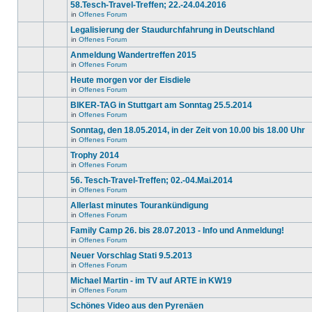
gibt
58.Tesch-Travel-Treffen; 22.-24.04.2016
Thema.
Beiträge
keine
in
in
Offenes Forum
neuen
Es
diesem
ungelesenen
gibt
Legalisierung der Staudurchfahrung in Deutschland
Thema.
Beiträge
keine
in
in
Offenes Forum
neuen
Es
diesem
ungelesenen
gibt
Anmeldung Wandertreffen 2015
Thema.
Beiträge
keine
in
in
Offenes Forum
neuen
Es
diesem
ungelesenen
gibt
Heute morgen vor der Eisdiele
Thema.
Beiträge
keine
in
in
Offenes Forum
neuen
Es
diesem
ungelesenen
gibt
BIKER-TAG in Stuttgart am Sonntag 25.5.2014
Thema.
Beiträge
keine
in
in
Offenes Forum
neuen
Es
diesem
ungelesenen
gibt
Sonntag, den 18.05.2014, in der Zeit von 10.00 bis 18.00 Uhr
Thema.
Beiträge
keine
in
in
Offenes Forum
neuen
Es
diesem
ungelesenen
gibt
Trophy 2014
Thema.
Beiträge
keine
in
in
Offenes Forum
neuen
Es
diesem
ungelesenen
gibt
56. Tesch-Travel-Treffen; 02.-04.Mai.2014
Thema.
Beiträge
keine
in
in
Offenes Forum
neuen
Es
diesem
ungelesenen
gibt
Allerlast minutes Tourankündigung
Thema.
Beiträge
keine
in
in
Offenes Forum
neuen
Es
diesem
ungelesenen
gibt
Family Camp 26. bis 28.07.2013 - Info und Anmeldung!
Thema.
Beiträge
keine
in
in
Offenes Forum
neuen
Es
diesem
ungelesenen
gibt
Neuer Vorschlag Stati 9.5.2013
Thema.
Beiträge
keine
in
in
Offenes Forum
neuen
Es
diesem
ungelesenen
gibt
Michael Martin - im TV auf ARTE in KW19
Thema.
Beiträge
keine
in
in
Offenes Forum
neuen
Es
diesem
ungelesenen
gibt
Schönes Video aus den Pyrenäen
Thema.
Beiträge
keine