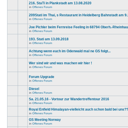
Beiträge
216. StaTi in Plankstadt am 13.08.2020
keine
in
neuen
diesem
in
Offenes Forum
Es
ungelesenen
Thema.
gibt
Beiträge
209Stati im Thai, s Restaurant in Heidelberg Bahnstadt am 9
keine
in
neuen
diesem
in
Offenes Forum
Es
ungelesenen
Thema.
gibt
Beiträge
Joe Pichler beim Fernreise Feeling in 68794 Oberh.-Rheinha
keine
in
neuen
diesem
in
Offenes Forum
Es
ungelesenen
Thema.
gibt
Beiträge
193. Stati am 13.09.2018
keine
in
neuen
diesem
in
Offenes Forum
Es
ungelesenen
Thema.
gibt
Beiträge
Achtung wenn euch im Odenwald mal ne GS folgt...
keine
in
neuen
diesem
in
Offenes Forum
Es
ungelesenen
Thema.
gibt
Beiträge
Wer sind wir und was machen wir hier !
keine
in
neuen
diesem
in
Offenes Forum
Dieses
ungelesenen
Thema.
Thema
Beiträge
ist
in
Forum Upgrade
gesperrt.
diesem
in
Offenes Forum
Du
Thema.
Es
kannst
gibt
keine
Diesel
keine
Beiträge
neuen
in
Offenes Forum
editieren
Es
ungelesenen
oder
gibt
Beiträge
Sa. 21.05.16 - Vortour zur Wandertreffentour 2016
weitere
keine
in
in
Offenes Forum
Antworten
neuen
diesem
Es
erstellen.
ungelesenen
Thema.
gibt
Royal Enfield Himalayan-vielleicht auch schon bald bei uns?
Beiträge
keine
in
in
Offenes Forum
neuen
Es
diesem
ungelesenen
gibt
GS Meeting Norway
Thema.
Beiträge
keine
in
in
Offenes Forum
neuen
Es
diesem
ungelesenen