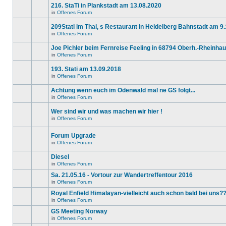
Beiträge
216. StaTi in Plankstadt am 13.08.2020
keine
in
neuen
diesem
in
Offenes Forum
Es
ungelesenen
Thema.
gibt
Beiträge
209Stati im Thai, s Restaurant in Heidelberg Bahnstadt am 9
keine
in
neuen
diesem
in
Offenes Forum
Es
ungelesenen
Thema.
gibt
Beiträge
Joe Pichler beim Fernreise Feeling in 68794 Oberh.-Rheinha
keine
in
neuen
diesem
in
Offenes Forum
Es
ungelesenen
Thema.
gibt
Beiträge
193. Stati am 13.09.2018
keine
in
neuen
diesem
in
Offenes Forum
Es
ungelesenen
Thema.
gibt
Beiträge
Achtung wenn euch im Odenwald mal ne GS folgt...
keine
in
neuen
diesem
in
Offenes Forum
Es
ungelesenen
Thema.
gibt
Beiträge
Wer sind wir und was machen wir hier !
keine
in
neuen
diesem
in
Offenes Forum
Dieses
ungelesenen
Thema.
Thema
Beiträge
ist
in
Forum Upgrade
gesperrt.
diesem
in
Offenes Forum
Du
Thema.
Es
kannst
gibt
keine
Diesel
keine
Beiträge
neuen
in
Offenes Forum
editieren
Es
ungelesenen
oder
gibt
Beiträge
Sa. 21.05.16 - Vortour zur Wandertreffentour 2016
weitere
keine
in
in
Offenes Forum
Antworten
neuen
diesem
Es
erstellen.
ungelesenen
Thema.
gibt
Royal Enfield Himalayan-vielleicht auch schon bald bei uns?
Beiträge
keine
in
in
Offenes Forum
neuen
Es
diesem
ungelesenen
gibt
GS Meeting Norway
Thema.
Beiträge
keine
in
in
Offenes Forum
neuen
Es
diesem
ungelesenen