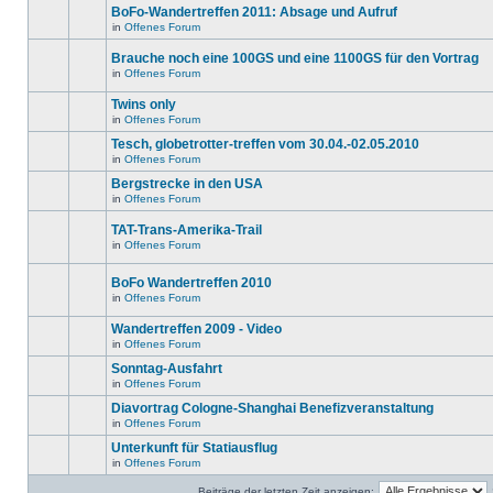
ungelesenen
gibt
BoFo-Wandertreffen 2011: Absage und Aufruf
editieren
Beiträge
keine
oder
in
in
Offenes Forum
neuen
Es
weitere
diesem
ungelesenen
gibt
Antworten
Thema.
Beiträge
Brauche noch eine 100GS und eine 1100GS für den Vortrag
keine
erstellen.
in
neuen
in
Offenes Forum
diesem
Es
ungelesenen
Thema.
gibt
Beiträge
Twins only
keine
in
neuen
diesem
in
Offenes Forum
Es
ungelesenen
Thema.
gibt
Beiträge
Tesch, globetrotter-treffen vom 30.04.-02.05.2010
keine
in
in
Offenes Forum
neuen
diesem
Es
ungelesenen
Thema.
gibt
Bergstrecke in den USA
Beiträge
keine
in
in
Offenes Forum
neuen
Es
diesem
ungelesenen
gibt
Thema.
Beiträge
TAT-Trans-Amerika-Trail
keine
in
neuen
in
Offenes Forum
diesem
Es
ungelesenen
Thema.
gibt
Beiträge
keine
in
BoFo Wandertreffen 2010
neuen
diesem
in
Offenes Forum
ungelesenen
Thema.
Es
Beiträge
gibt
in
Wandertreffen 2009 - Video
keine
diesem
neuen
in
Offenes Forum
Thema.
Es
ungelesenen
gibt
Beiträge
Sonntag-Ausfahrt
keine
in
in
Offenes Forum
neuen
diesem
Es
ungelesenen
Thema.
gibt
Diavortrag Cologne-Shanghai Benefizveranstaltung
Beiträge
keine
in
in
Offenes Forum
neuen
Es
diesem
ungelesenen
gibt
Unterkunft für Statiausflug
Thema.
Beiträge
keine
in
in
Offenes Forum
neuen
Es
diesem
ungelesenen
gibt
Thema.
Beiträge
Beiträge der letzten Zeit anzeigen: