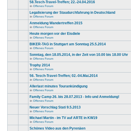
gibt
58.Tesch-Travel-Treffen; 22.-24.04.2016
Thema.
Beiträge
keine
in
in
Offenes Forum
neuen
Es
diesem
ungelesenen
gibt
Legalisierung der Staudurchfahrung in Deutschland
Thema.
Beiträge
keine
in
in
Offenes Forum
neuen
Es
diesem
ungelesenen
gibt
Anmeldung Wandertreffen 2015
Thema.
Beiträge
keine
in
in
Offenes Forum
neuen
Es
diesem
ungelesenen
gibt
Heute morgen vor der Eisdiele
Thema.
Beiträge
keine
in
in
Offenes Forum
neuen
Es
diesem
ungelesenen
gibt
BIKER-TAG in Stuttgart am Sonntag 25.5.2014
Thema.
Beiträge
keine
in
in
Offenes Forum
neuen
Es
diesem
ungelesenen
gibt
Sonntag, den 18.05.2014, in der Zeit von 10.00 bis 18.00 Uhr
Thema.
Beiträge
keine
in
in
Offenes Forum
neuen
Es
diesem
ungelesenen
gibt
Trophy 2014
Thema.
Beiträge
keine
in
in
Offenes Forum
neuen
Es
diesem
ungelesenen
gibt
56. Tesch-Travel-Treffen; 02.-04.Mai.2014
Thema.
Beiträge
keine
in
in
Offenes Forum
neuen
Es
diesem
ungelesenen
gibt
Allerlast minutes Tourankündigung
Thema.
Beiträge
keine
in
in
Offenes Forum
neuen
Es
diesem
ungelesenen
gibt
Family Camp 26. bis 28.07.2013 - Info und Anmeldung!
Thema.
Beiträge
keine
in
in
Offenes Forum
neuen
Es
diesem
ungelesenen
gibt
Neuer Vorschlag Stati 9.5.2013
Thema.
Beiträge
keine
in
in
Offenes Forum
neuen
Es
diesem
ungelesenen
gibt
Michael Martin - im TV auf ARTE in KW19
Thema.
Beiträge
keine
in
in
Offenes Forum
neuen
Es
diesem
ungelesenen
gibt
Schönes Video aus den Pyrenäen
Thema.
Beiträge
keine