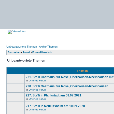
Anmelden
Unbeantwortete Themen
|
Aktive Themen
Startseite
»
Portal
»
Foren-Übersicht
Unbeantwortete Themen
Themen
231. StaTi Gasthaus Zur Rose, Oberhausen-Rheinhausen mit
in
Offenes Forum
Es
gibt
230. StaTi Gasthaus Zur Rose, Oberhausen-Rheinhausen
keine
in
Offenes Forum
neuen
Es
ungelesenen
gibt
227. StaTi in Plankstadt am 08.07.2021
Beiträge
keine
in
in
Offenes Forum
neuen
Es
diesem
ungelesenen
gibt
Thema.
Beiträge
217. StaTi in Neulussheim am 10.09.2020
keine
in
neuen
in
Offenes Forum
diesem
Es
ungelesenen
Thema.
gibt