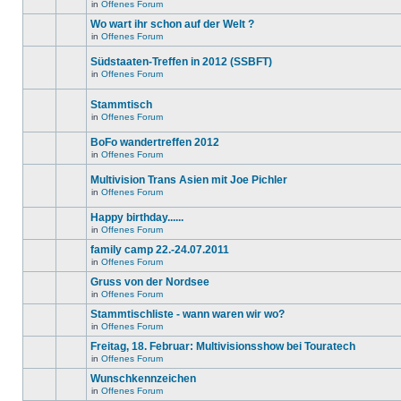
in
in
Offenes Forum
neuen
Es
diesem
ungelesenen
gibt
Wo wart ihr schon auf der Welt ?
Thema.
Beiträge
keine
in
in
Offenes Forum
neuen
Es
diesem
ungelesenen
gibt
Thema.
Beiträge
Südstaaten-Treffen in 2012 (SSBFT)
keine
in
neuen
in
Offenes Forum
diesem
Es
ungelesenen
Thema.
gibt
Beiträge
keine
in
Stammtisch
neuen
diesem
in
Offenes Forum
ungelesenen
Thema.
Es
Beiträge
gibt
in
BoFo wandertreffen 2012
keine
diesem
neuen
in
Offenes Forum
Thema.
Es
ungelesenen
gibt
Beiträge
Multivision Trans Asien mit Joe Pichler
keine
in
neuen
diesem
in
Offenes Forum
Es
ungelesenen
Thema.
gibt
Beiträge
Happy birthday......
keine
in
neuen
diesem
in
Offenes Forum
Es
ungelesenen
Thema.
gibt
Beiträge
family camp 22.-24.07.2011
keine
in
in
Offenes Forum
neuen
diesem
Es
ungelesenen
Thema.
gibt
Gruss von der Nordsee
Beiträge
keine
in
in
Offenes Forum
neuen
Es
diesem
ungelesenen
gibt
Stammtischliste - wann waren wir wo?
Thema.
Beiträge
keine
in
in
Offenes Forum
neuen
Dieses
diesem
ungelesenen
Thema
Freitag, 18. Februar: Multivisionsshow bei Touratech
Thema.
Beiträge
ist
in
in
Offenes Forum
gesperrt.
Es
diesem
Du
gibt
Wunschkennzeichen
Thema.
kannst
keine
keine
in
Offenes Forum
neuen
Es
Beiträge