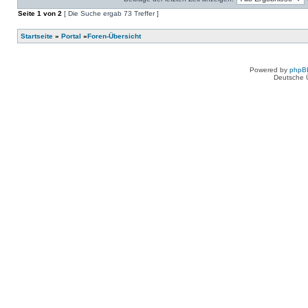
keine
in
neuen
Seite
diesem
1
von
2
[ Die Suche ergab 73 Treffer ]
ungelesenen
Thema.
Beiträge
in
Startseite
»
Portal
»
Foren-Übersicht
diesem
Thema.
Powered by
phpB
Deutsche 