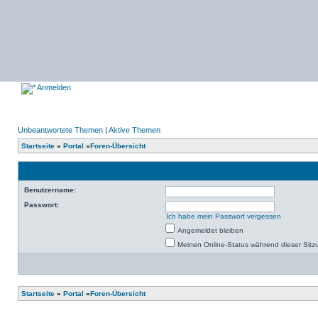
Anmelden
Unbeantwortete Themen
|
Aktive Themen
Startseite
»
Portal
»
Foren-Übersicht
Benutzername:
Passwort:
Ich habe mein Passwort vergessen
Angemeldet bleiben
Meinen Online-Status während dieser Sitz
Startseite
»
Portal
»
Foren-Übersicht