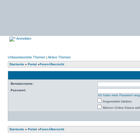
Anmelden
Unbeantwortete Themen
|
Aktive Themen
Startseite
»
Portal
»
Foren-Übersicht
Benutzername:
Passwort:
Ich habe mein Passwort ver
Angemeldet bleiben
Meinen Online-Status wäh
Startseite
»
Portal
»
Foren-Übersicht