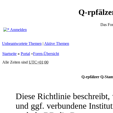
Q-rpfälz
Das Fo
Anmelden
Unbeantwortete Themen
|
Aktive Themen
Startseite
»
Portal
»
Foren-Übersicht
Alle Zeiten sind
UTC+01:00
Q-rpfälzer Q-Stam
Diese Richtlinie beschreibt
und ggf. verbundene Institu