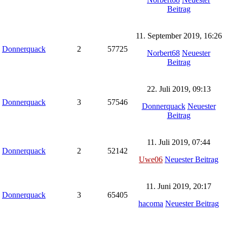
Beitrag
11. September 2019, 16:26
Donnerquack
2
57725
Norbert68
Neuester
Beitrag
22. Juli 2019, 09:13
Donnerquack
3
57546
Donnerquack
Neuester
Beitrag
11. Juli 2019, 07:44
Donnerquack
2
52142
Uwe06
Neuester Beitrag
11. Juni 2019, 20:17
Donnerquack
3
65405
hacoma
Neuester Beitrag