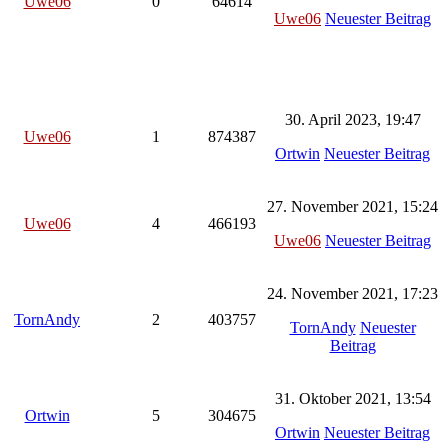
Uwe06
0
64614
Uwe06
Neuester Beitrag
30. April 2023, 19:47
Uwe06
1
874387
Ortwin
Neuester Beitrag
27. November 2021, 15:24
Uwe06
4
466193
Uwe06
Neuester Beitrag
24. November 2021, 17:23
TornAndy
2
403757
TornAndy
Neuester
Beitrag
31. Oktober 2021, 13:54
Ortwin
5
304675
Ortwin
Neuester Beitrag