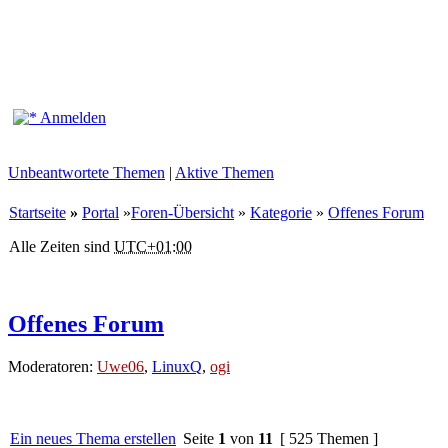
Anmelden
Unbeantwortete Themen
|
Aktive Themen
Startseite
»
Portal
»
Foren-Übersicht
»
Kategorie
»
Offenes Forum
Alle Zeiten sind
UTC+01:00
Offenes Forum
Moderatoren:
Uwe06
,
LinuxQ
,
ogi
Ein neues Thema erstellen
Seite
1
von
11
[ 525 Themen ]