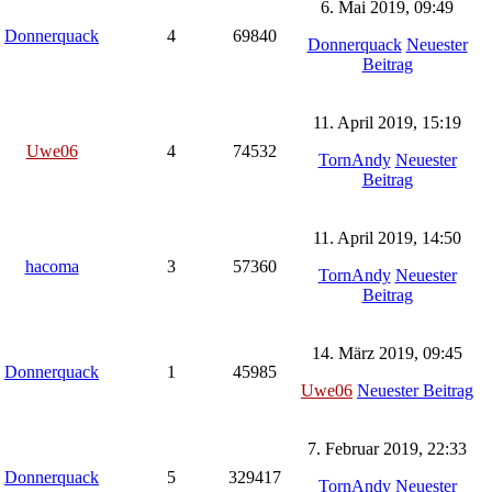
6. Mai 2019, 09:49
Donnerquack
4
69840
Donnerquack
Neuester
Beitrag
11. April 2019, 15:19
Uwe06
4
74532
TornAndy
Neuester
Beitrag
11. April 2019, 14:50
hacoma
3
57360
TornAndy
Neuester
Beitrag
14. März 2019, 09:45
Donnerquack
1
45985
Uwe06
Neuester Beitrag
7. Februar 2019, 22:33
Donnerquack
5
329417
TornAndy
Neuester