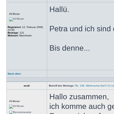
Hallü.
Offline
4V-Boxer
Petra und ich sind 
Registriert:
12. Februar 2009,
23:50
Beiträge:
131
Wohnort:
Mannheim
Bis denne...
Nach oben
Profil
aculi
Betreff des Beitrags:
Re: 196. Weihnachts-StaTi 13.1
Hallo zusammen,
Offline
4V-Boxer
ich komme auch g