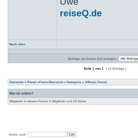
Uwe
reiseQ.de
Nach oben
Profil
Beiträge der letzten Zeit anzeigen:
Seite
1
von
1
[ 12 Beiträge ]
Ein neues Thema erstellen
Auf das Thema antworten
Startseite
»
Portal
»
Foren-Übersicht
»
Kategorie
»
Offenes Forum
Wer ist online?
Mitglieder in diesem Forum: 0 Mitglieder und 20 Gäste
Suche nach: