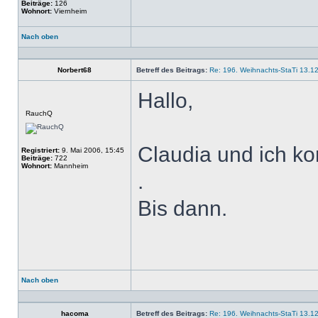
Beiträge:
126
Wohnort:
Viernheim
Nach oben
Profil
Norbert68
Betreff des Beitrags:
Re: 196. Weihnachts-StaTi 13.1
Hallo,
Offline
RauchQ
Claudia und ich k
Registriert:
9. Mai 2006, 15:45
Beiträge:
722
Wohnort:
Mannheim
.
Bis dann.
Nach oben
Profil
hacoma
Betreff des Beitrags:
Re: 196. Weihnachts-StaTi 13.1