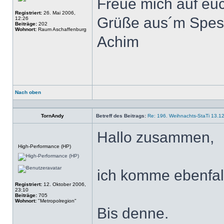
Freue mich auf eu
Registriert:
26. Mai 2006,
Grüße aus´m Spes
12:26
Beiträge:
202
Wohnort:
Raum Aschaffenburg
Achim
Nach oben
Profil
TornAndy
Betreff des Beitrags:
Re: 196. Weihnachts-StaTi 13.1
Hallo zusammen,
Offline
High-Performance (HP)
ich komme ebenfal
Registriert:
12. Oktober 2006,
23:10
Beiträge:
705
Wohnort:
"Metropolregion"
Bis denne.