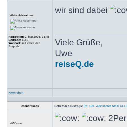
wir sind dabei
Offline
Afrika-Adventurer
______________
Registriert:
9. Mai 2006, 15:45
Viele Grüße,
Beiträge:
1142
Wohnort:
im Herzen der
Kurpfalz...
Uwe
reiseQ.de
Nach oben
Profil
Donnerquack
Betreff des Beitrags:
Re: 196. Weihnachts-StaTi 13.1
2Per
Offline
4V-Boxer