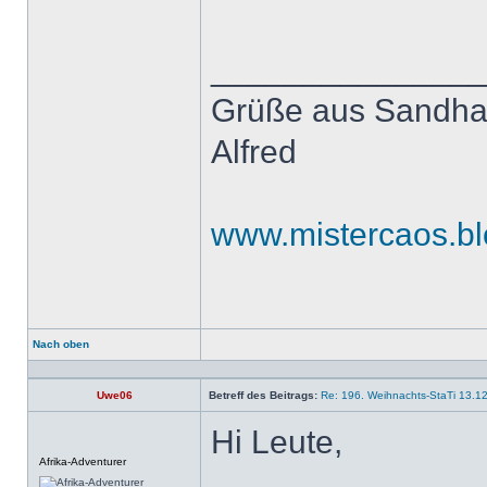
______________
Grüße aus Sandh
Alfred
www.mistercaos.bl
Nach oben
Profil
Uwe06
Betreff des Beitrags:
Re: 196. Weihnachts-StaTi 13.1
Hi Leute,
Offline
Afrika-Adventurer