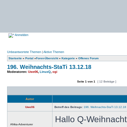
Anmelden
Unbeantwortete Themen
|
Aktive Themen
Startseite
»
Portal
»
Foren-Übersicht
»
Kategorie
»
Offenes Forum
196. Weihnachts-StaTi 13.12.18
Moderatoren:
Uwe06
,
LinuxQ
,
ogi
Seite
1
von
1
[ 12 Beiträge ]
Ein neues Thema erstellen
Auf das Thema antworten
Autor
Uwe06
Betreff des Beitrags:
196. Weihnachts-StaTi 13.12.18
Hallo Q-Weihnacht
Offline
Afrika-Adventurer