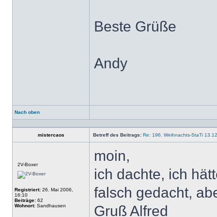
Beste Grüße
Andy
Nach oben
Profil
mistercaos
Betreff des Beitrags:
Re: 196. Weihnachts-StaTi 13.1
moin,
Offline
2V-Boxer
ich dachte, ich hä
falsch gedacht, ab
Registriert:
26. Mai 2006,
16:10
Beiträge:
62
Wohnort:
Sandhausen
Gruß Alfred