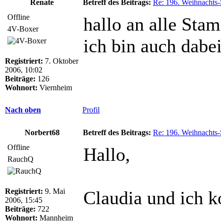
Renate
Betreff des Beitrags:
Re: 196. Weihnachts-
Offline
hallo an alle Stam
4V-Boxer
ich bin auch dabe
Registriert:
7. Oktober
2006, 10:02
Beiträge:
126
Wohnort:
Viernheim
Nach oben
Profil
Norbert68
Betreff des Beitrags:
Re: 196. Weihnachts-
Offline
Hallo,
RauchQ
Registriert:
9. Mai
Claudia und ich 
2006, 15:45
Beiträge:
722
.
Wohnort:
Mannheim