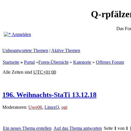
Q-rpfälz
Das Fo
Anmelden
Unbeantwortete Themen
|
Aktive Themen
Startseite
»
Portal
»
Foren-Übersicht
»
Kategorie
»
Offenes Forum
Alle Zeiten sind
UTC+01:00
196. Weihnachts-StaTi 13.12.18
Moderatoren:
Uwe06
,
LinuxQ
,
ogi
Ein neues Thema erstellen
Auf das Thema antworten
Seite
1
von
1
[