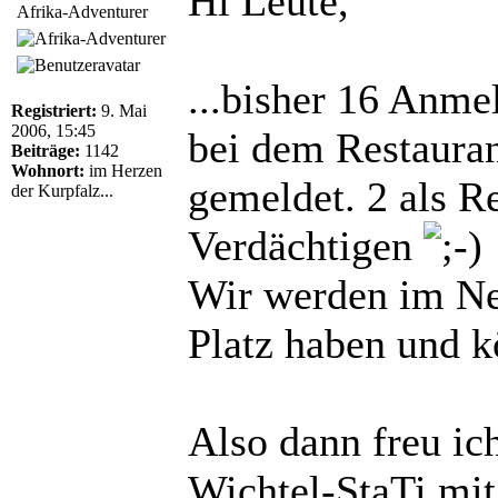
Hi Leute,
Afrika-Adventurer
...bisher 16 Anme
Registriert:
9. Mai
2006, 15:45
bei dem Restaura
Beiträge:
1142
Wohnort:
im Herzen
gemeldet. 2 als Re
der Kurpfalz...
Verdächtigen
Wir werden im Ne
Platz haben und kö
Also dann freu ic
Wichtel-StaTi mi