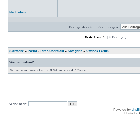
Nach oben
Profil
Beiträge der letzten Zeit anzeigen:
Seite
1
von
1
[ 6 Beiträge ]
Ein neues Thema erstellen
Auf das Thema antworten
Startseite
»
Portal
»
Foren-Übersicht
»
Kategorie
»
Offenes Forum
Wer ist online?
Mitglieder in diesem Forum: 0 Mitglieder und 7 Gäste
Suche nach:
Powered by
phpB
Deutsche 