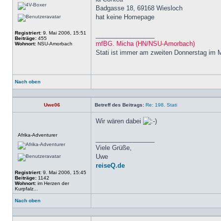
Badgasse 18, 69168 Wiesloch
hat keine Homepage
Registriert:
9. Mai 2006, 15:51
_________________
Beiträge:
455
mfBG. Micha (HN/NSU-Amorbach)
Wohnort:
NSU-Amorbach
Stati ist immer am zweiten Donnerstag im 
Nach oben
Profil
Uwe06
Betreff des Beitrags:
Re: 198. Stati
Wir wären dabei
Offline
Afrika-Adventurer
_________________
Viele Grüße,
Uwe
reiseQ.de
Registriert:
9. Mai 2006, 15:45
Beiträge:
1142
Wohnort:
im Herzen der
Kurpfalz...
Nach oben
Profil