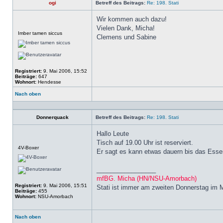
ogi
Betreff des Beitrags:
Re: 198. Stati
Wir kommen auch dazu!
Vielen Dank, Micha!
Offline
Imber tamen siccus
Clemens und Sabine
Registriert:
9. Mai 2006, 15:52
Beiträge:
647
Wohnort:
Hendesse
Nach oben
Profil
Donnerquack
Betreff des Beitrags:
Re: 198. Stati
Hallo Leute
Tisch auf 19.00 Uhr ist reserviert.
Offline
4V-Boxer
Er sagt es kann etwas dauern bis das Ess
_________________
mfBG. Micha (HN/NSU-Amorbach)
Registriert:
9. Mai 2006, 15:51
Stati ist immer am zweiten Donnerstag im 
Beiträge:
455
Wohnort:
NSU-Amorbach
Nach oben