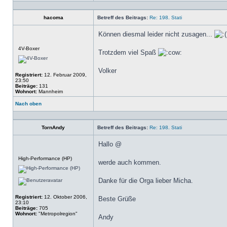
Profil
hacoma
Betreff des Beitrags:
Re: 198. Stati
Können diesmal leider nicht zusagen...
Offline
4V-Boxer
Trotzdem viel Spaß
Volker
Registriert:
12. Februar 2009,
23:50
Beiträge:
131
Wohnort:
Mannheim
Nach oben
Profil
TornAndy
Betreff des Beitrags:
Re: 198. Stati
Hallo @
Offline
High-Performance (HP)
werde auch kommen.
Danke für die Orga lieber Micha.
Registriert:
12. Oktober 2006,
Beste Grüße
23:10
Beiträge:
705
Wohnort:
"Metropolregion"
Andy