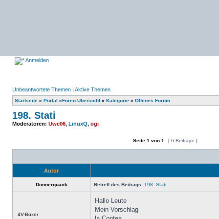
Anmelden
Unbeantwortete Themen
|
Aktive Themen
Startseite
»
Portal
»
Foren-Übersicht
»
Kategorie
»
Offenes Forum
198. Stati
Moderatoren:
Uwe06
,
LinuxQ
,
ogi
Seite
1
von
1
[ 6 Beiträge ]
Ein neues Thema erstellen
Auf das Thema antworten
Autor
Donnerquack
Betreff des Beitrags:
198. Stati
Hallo Leute
Mein Vorschlag
Offline
4V-Boxer
la Contea