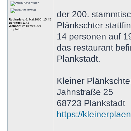
der 200. stammtis
Registriert:
9. Mai 2006, 15:45
Plänkschter stattfi
Beiträge:
1142
Wohnort:
im Herzen der
Kurpfalz...
14 personen auf 19
das restaurant bef
Plankstadt.
Kleiner Plänkschte
Jahnstraße 25
68723 Plankstadt
https://kleinerplae