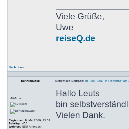
______________
Viele Grüße,
Uwe
reiseQ.de
Nach oben
Profil
Donnerquack
Betreff des Beitrags:
Re: 200. StaTi in Plankstadt am 
Hallo Leuts
Offline
4V-Boxer
bin selbstverständl
Vielen Dank.
Registriert:
9. Mai 2006, 15:51
Beiträge:
455
Wohnort:
NSU-Amorbach