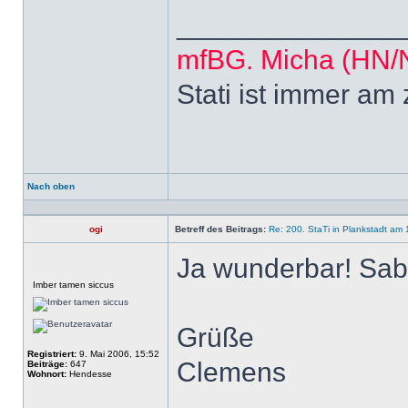
______________
mfBG. Micha (HN
Stati ist immer am
Nach oben
Profil
ogi
Betreff des Beitrags:
Re: 200. StaTi in Plankstadt am 
Ja wunderbar! Sabi
Offline
Imber tamen siccus
Grüße
Registriert:
9. Mai 2006, 15:52
Clemens
Beiträge:
647
Wohnort:
Hendesse