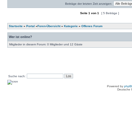
Beiträge der letzten Zeit anzeigen:
Seite
1
von
1
[ 5 Beiträge ]
Ein neues Thema erstellen
Auf das Thema antworten
Startseite
»
Portal
»
Foren-Übersicht
»
Kategorie
»
Offenes Forum
Wer ist online?
Mitglieder in diesem Forum: 0 Mitglieder und 12 Gäste
Suche nach:
Powered by
phpB
Deutsche 