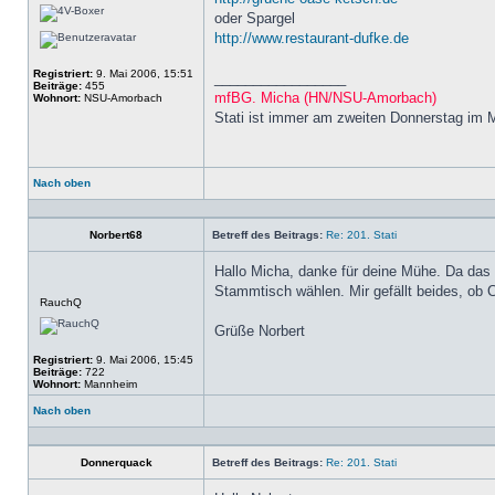
oder Spargel
http://www.restaurant-dufke.de
Registriert:
9. Mai 2006, 15:51
_________________
Beiträge:
455
mfBG. Micha (HN/NSU-Amorbach)
Wohnort:
NSU-Amorbach
Stati ist immer am zweiten Donnerstag im 
Nach oben
Profil
Norbert68
Betreff des Beitrags:
Re: 201. Stati
Hallo Micha, danke für deine Mühe. Da das W
Stammtisch wählen. Mir gefällt beides, ob C
Offline
RauchQ
Grüße Norbert
Registriert:
9. Mai 2006, 15:45
Beiträge:
722
Wohnort:
Mannheim
Nach oben
Profil
Donnerquack
Betreff des Beitrags:
Re: 201. Stati