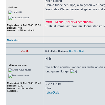
Hallo Nobert
Danke für deinen Tipp, also gehen wir Spar
Offline
4V-Boxer
Wenn das Wetter besser ist gehen wir in d
_________________
mfBG. Micha (HN/NSU-Amorbach)
Registriert:
9. Mai 2006, 15:51
Stati ist immer am zweiten Donnerstag im 
Beiträge:
455
Wohnort:
NSU-Amorbach
Nach oben
Profil
Uwe06
Betreff des Beitrags:
Re: 201. Stati
Hi hi,
Offline
Afrika-Adventurer
wie schon erwähnt können wir leider an dies
und guten Hunger
_________________
Registriert:
9. Mai 2006, 15:45
Viele Grüße,
Beiträge:
1142
Uwe
Wohnort:
im Herzen der
Kurpfalz...
reiseQ.de