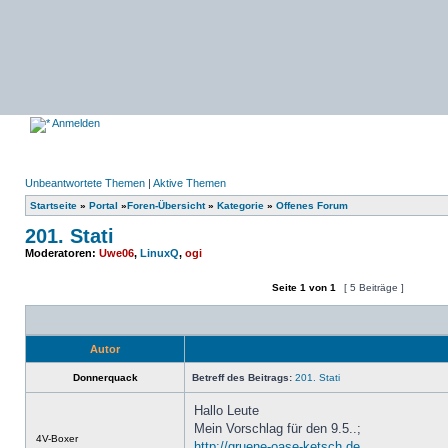
Anmelden
Unbeantwortete Themen
|
Aktive Themen
Startseite
»
Portal
»
Foren-Übersicht
»
Kategorie
»
Offenes Forum
201. Stati
Moderatoren:
Uwe06
,
LinuxQ
,
ogi
Seite
1
von
1
[ 5 Beiträge ]
Ein neues Thema erstellen
Auf das Thema antworten
Autor
Donnerquack
Betreff des Beitrags:
201. Stati
Hallo Leute
Mein Vorschlag für den 9.5..;
Offline
4V-Boxer
http://gruene-oase-ketsch.de