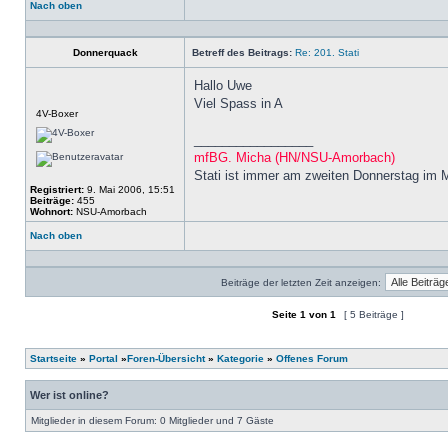
Nach oben
Profil
Donnerquack
Betreff des Beitrags:
Re: 201. Stati
Hallo Uwe
Viel Spass in A
Offline
4V-Boxer
_________________
mfBG. Micha (HN/NSU-Amorbach)
Stati ist immer am zweiten Donnerstag im 
Registriert:
9. Mai 2006, 15:51
Beiträge:
455
Wohnort:
NSU-Amorbach
Nach oben
Profil
Beiträge der letzten Zeit anzeigen:
Seite
1
von
1
[ 5 Beiträge ]
Ein neues Thema erstellen
Auf das Thema antworten
Startseite
»
Portal
»
Foren-Übersicht
»
Kategorie
»
Offenes Forum
Wer ist online?
Mitglieder in diesem Forum: 0 Mitglieder und 7 Gäste