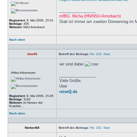
_________________
mfBG. Micha (HN/NSU-Amorbach)
Registriert:
9. Mai 2006, 15:51
Stati ist immer am zweiten Donnerstag im 
Beiträge:
455
Wohnort:
NSU-Amorbach
Nach oben
Profil
Uwe06
Betreff des Beitrags:
Re: 202. Stati
wir sind dabei
Offline
Afrika-Adventurer
_________________
Viele Grüße,
Uwe
reiseQ.de
Registriert:
9. Mai 2006, 15:45
Beiträge:
1142
Wohnort:
im Herzen der
Kurpfalz...
Nach oben
Profil
Norbert68
Betreff des Beitrags:
Re: 202. Stati