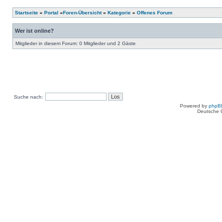
Startseite
»
Portal
»
Foren-Übersicht
»
Kategorie
»
Offenes Forum
Wer ist online?
Mitglieder in diesem Forum: 0 Mitglieder und 2 Gäste
Suche nach:
Powered by
phpB
Deutsche 