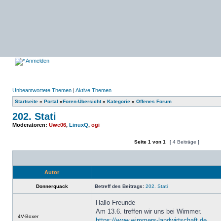
Anmelden
Unbeantwortete Themen
|
Aktive Themen
Startseite
»
Portal
»
Foren-Übersicht
»
Kategorie
»
Offenes Forum
202. Stati
Moderatoren:
Uwe06
,
LinuxQ
,
ogi
Seite
1
von
1
[ 4 Beiträge ]
Ein neues Thema erstellen
Auf das Thema antworten
Autor
Donnerquack
Betreff des Beitrags:
202. Stati
Hallo Freunde
Am 13.6. treffen wir uns bei Wimmer.
Offline
4V-Boxer
https://www.wimmers-landwirtschaft.de