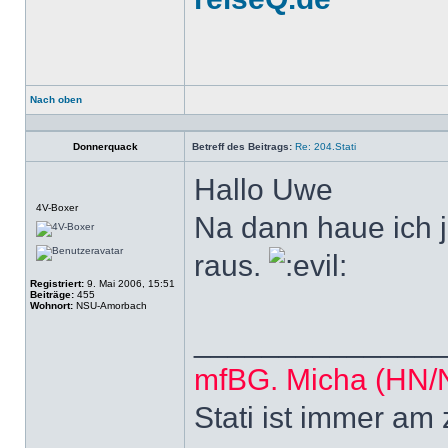
Nach oben
Profil
Donnerquack
Betreff des Beitrags:
Re: 204.Stati
Hallo Uwe
Offline
4V-Boxer
Na dann haue ich j
raus.
Registriert:
9. Mai 2006, 15:51
Beiträge:
455
Wohnort:
NSU-Amorbach
______________
mfBG. Micha (HN
Stati ist immer am