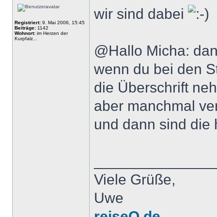
wir sind dabei
Registriert:
9. Mai 2006, 15:45
Beiträge:
1142
Wohnort:
im Herzen der
Kurpfalz...
@Hallo Micha: dank
wenn du bei den St
die Überschrift neh
aber manchmal ver
und dann sind die
______________
Viele Grüße,
Uwe
reiseQ.de