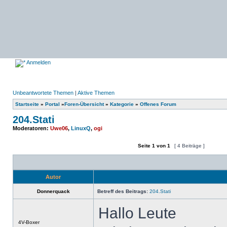
Anmelden
Unbeantwortete Themen
|
Aktive Themen
Startseite
»
Portal
»
Foren-Übersicht
»
Kategorie
»
Offenes Forum
204.Stati
Moderatoren:
Uwe06
,
LinuxQ
,
ogi
Seite
1
von
1
[ 4 Beiträge ]
Ein neues Thema erstellen
Auf das Thema antworten
Autor
Donnerquack
Betreff des Beitrags:
204.Stati
Hallo Leute
Offline
4V-Boxer