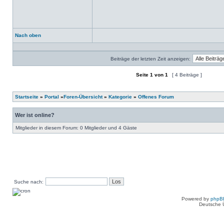
Nach oben
Profil
Beiträge der letzten Zeit anzeigen:
Seite
1
von
1
[ 4 Beiträge ]
Ein neues Thema erstellen
Auf das Thema antworten
Startseite
»
Portal
»
Foren-Übersicht
»
Kategorie
»
Offenes Forum
Wer ist online?
Mitglieder in diesem Forum: 0 Mitglieder und 4 Gäste
Suche nach:
Powered by
phpB
Deutsche 