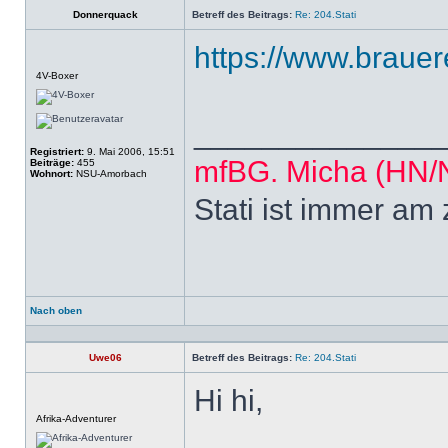
Donnerquack
Betreff des Beitrags:
Re: 204.Stati
https://www.brauere
Offline
4V-Boxer
______________
Registriert:
9. Mai 2006, 15:51
mfBG. Micha (HN
Beiträge:
455
Wohnort:
NSU-Amorbach
Stati ist immer am
Nach oben
Profil
Uwe06
Betreff des Beitrags:
Re: 204.Stati
Hi hi,
Offline
Afrika-Adventurer