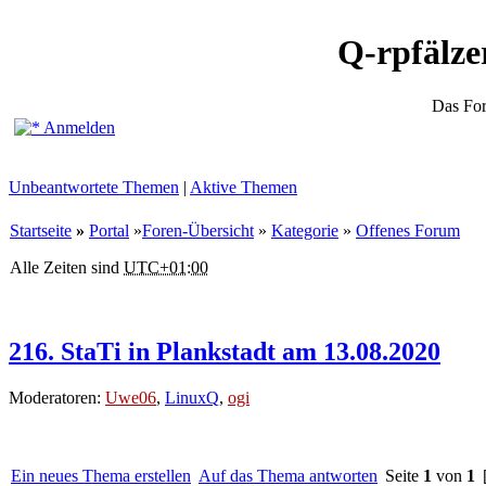
Q-rpfälz
Das Fo
Anmelden
Unbeantwortete Themen
|
Aktive Themen
Startseite
»
Portal
»
Foren-Übersicht
»
Kategorie
»
Offenes Forum
Alle Zeiten sind
UTC+01:00
216. StaTi in Plankstadt am 13.08.2020
Moderatoren:
Uwe06
,
LinuxQ
,
ogi
Ein neues Thema erstellen
Auf das Thema antworten
Seite
1
von
1
[