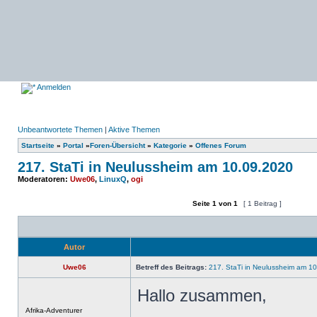
Anmelden
Unbeantwortete Themen
|
Aktive Themen
Startseite
»
Portal
»
Foren-Übersicht
»
Kategorie
»
Offenes Forum
217. StaTi in Neulussheim am 10.09.2020
Moderatoren:
Uwe06
,
LinuxQ
,
ogi
Seite
1
von
1
[ 1 Beitrag ]
Ein neues Thema erstellen
Auf das Thema antworten
Autor
Uwe06
Betreff des Beitrags:
217. StaTi in Neulussheim am 1
Hallo zusammen,
Offline
Afrika-Adventurer