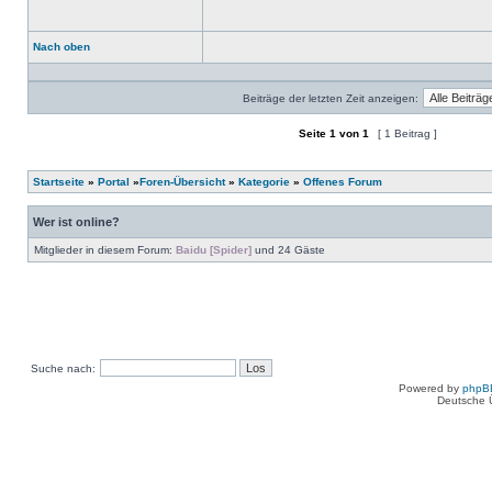
Nach oben
Profil
Beiträge der letzten Zeit anzeigen:
Seite
1
von
1
[ 1 Beitrag ]
Ein neues Thema erstellen
Auf das Thema antworten
Startseite
»
Portal
»
Foren-Übersicht
»
Kategorie
»
Offenes Forum
Wer ist online?
Mitglieder in diesem Forum:
Baidu [Spider]
und 24 Gäste
Suche nach:
Powered by
phpB
Deutsche 