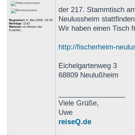
der 217. Stammtisch am
Neulussheim stattfinden
Registriert:
9. Mai 2006, 15:45
Beiträge:
1142
Wir haben einen Tisch f
Wohnort:
im Herzen der
Kurpfalz...
http://fischerheim-neul
Eichelgartenweg 3
68809 Neulußheim
_________________
Viele Grüße,
Uwe
reiseQ.de