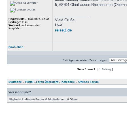
5, 68794 Oberhausen-Rheinhausen (Oberhau
_________________
Registriert:
9. Mai 2006, 15:45
Viele Grüße,
Beiträge:
1142
Uwe
Wohnort:
im Herzen der
Kurpfalz...
reiseQ.de
Nach oben
Profil
Beiträge der letzten Zeit anzeigen:
Seite
1
von
1
[ 1 Beitrag ]
Ein neues Thema erstellen
Auf das Thema antworten
Startseite
»
Portal
»
Foren-Übersicht
»
Kategorie
»
Offenes Forum
Wer ist online?
Mitglieder in diesem Forum: 0 Mitglieder und 6 Gäste