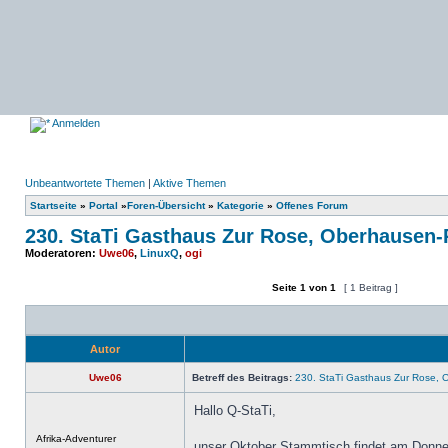
Anmelden
Unbeantwortete Themen
|
Aktive Themen
Startseite
»
Portal
»
Foren-Übersicht
»
Kategorie
»
Offenes Forum
230. StaTi Gasthaus Zur Rose, Oberhausen
Moderatoren:
Uwe06
,
LinuxQ
,
ogi
Seite
1
von
1
[ 1 Beitrag ]
Ein neues Thema erstellen
Auf das Thema antworten
Autor
Uwe06
Betreff des Beitrags:
230. StaTi Gasthaus Zur Rose,
Hallo Q-StaTi,
Offline
Afrika-Adventurer
unser Oktober Stammtisch findet am Donner