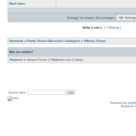
Nach oben
Profil
Beiträge der letzten Zeit anzeigen:
Seite
1
von
1
[ 1 Beitrag ]
Ein neues Thema erstellen
Auf das Thema antworten
Startseite
»
Portal
»
Foren-Übersicht
»
Kategorie
»
Offenes Forum
Wer ist online?
Mitglieder in diesem Forum: 0 Mitglieder und 3 Gäste
Suche nach:
Powered by
phpB
Deutsche 