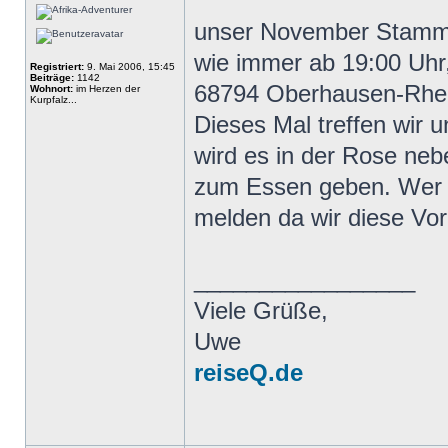
unser November Stammti
wie immer ab 19:00 Uhr,
Registriert:
9. Mai 2006, 15:45
Beiträge:
1142
68794 Oberhausen-Rhei
Wohnort:
im Herzen der
Kurpfalz...
Dieses Mal treffen wir 
wird es in der Rose neb
zum Essen geben. Wer M
melden da wir diese Vo
_________________
Viele Grüße,
Uwe
reiseQ.de