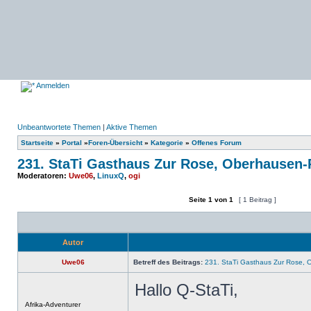
Anmelden
Unbeantwortete Themen
|
Aktive Themen
Startseite
»
Portal
»
Foren-Übersicht
»
Kategorie
»
Offenes Forum
231. StaTi Gasthaus Zur Rose, Oberhausen
Moderatoren:
Uwe06
,
LinuxQ
,
ogi
Seite
1
von
1
[ 1 Beitrag ]
Ein neues Thema erstellen
Auf das Thema antworten
Autor
Uwe06
Betreff des Beitrags:
231. StaTi Gasthaus Zur Rose, 
Hallo Q-StaTi,
Offline
Afrika-Adventurer