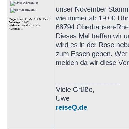
unser November Stammti
wie immer ab 19:00 Uhr,
Registriert:
9. Mai 2006, 15:45
Beiträge:
1142
68794 Oberhausen-Rhei
Wohnort:
im Herzen der
Kurpfalz...
Dieses Mal treffen wir 
wird es in der Rose neb
zum Essen geben. Wer M
melden da wir diese Vo
_________________
Viele Grüße,
Uwe
reiseQ.de