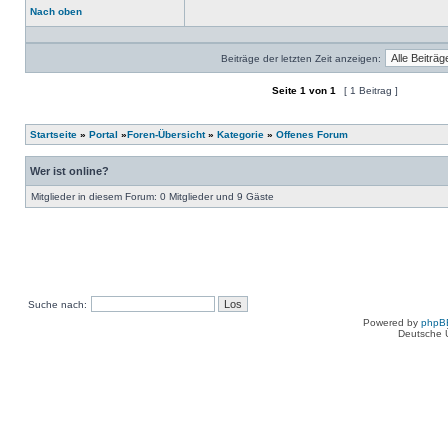
Nach oben
Profil
Beiträge der letzten Zeit anzeigen:
Seite
1
von
1
[ 1 Beitrag ]
Ein neues Thema erstellen
Auf das Thema antworten
Startseite
»
Portal
»
Foren-Übersicht
»
Kategorie
»
Offenes Forum
Wer ist online?
Mitglieder in diesem Forum: 0 Mitglieder und 9 Gäste
Suche nach:
Powered by
phpB
Deutsche 