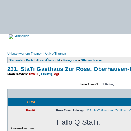
Anmelden
Unbeantwortete Themen
|
Aktive Themen
Startseite
»
Portal
»
Foren-Übersicht
»
Kategorie
»
Offenes Forum
231. StaTi Gasthaus Zur Rose, Oberhausen
Moderatoren:
Uwe06
,
LinuxQ
,
ogi
Seite
1
von
1
[ 1 Beitrag ]
Ein neues Thema erstellen
Auf das Thema antworten
Autor
Uwe06
Betreff des Beitrags:
231. StaTi Gasthaus Zur Rose, 
Hallo Q-StaTi,
Offline
Afrika-Adventurer