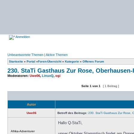
Anmelden
Unbeantwortete Themen
|
Aktive Themen
Startseite
»
Portal
»
Foren-Übersicht
»
Kategorie
»
Offenes Forum
230. StaTi Gasthaus Zur Rose, Oberhausen
Moderatoren:
Uwe06
,
LinuxQ
,
ogi
Seite
1
von
1
[ 1 Beitrag ]
Ein neues Thema erstellen
Auf das Thema antworten
Autor
Uwe06
Betreff des Beitrags:
230. StaTi Gasthaus Zur Rose,
Hallo Q-StaTi,
Offline
Afrika-Adventurer
unser Oktober Stammtisch findet am Donner