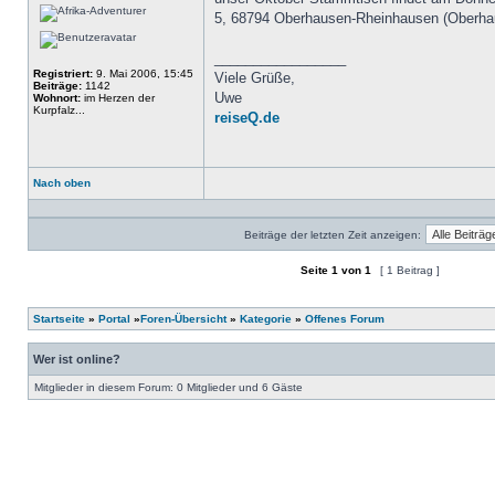
5, 68794 Oberhausen-Rheinhausen (Oberhau
_________________
Registriert:
9. Mai 2006, 15:45
Viele Grüße,
Beiträge:
1142
Uwe
Wohnort:
im Herzen der
Kurpfalz...
reiseQ.de
Nach oben
Profil
Beiträge der letzten Zeit anzeigen:
Seite
1
von
1
[ 1 Beitrag ]
Ein neues Thema erstellen
Auf das Thema antworten
Startseite
»
Portal
»
Foren-Übersicht
»
Kategorie
»
Offenes Forum
Wer ist online?
Mitglieder in diesem Forum: 0 Mitglieder und 6 Gäste