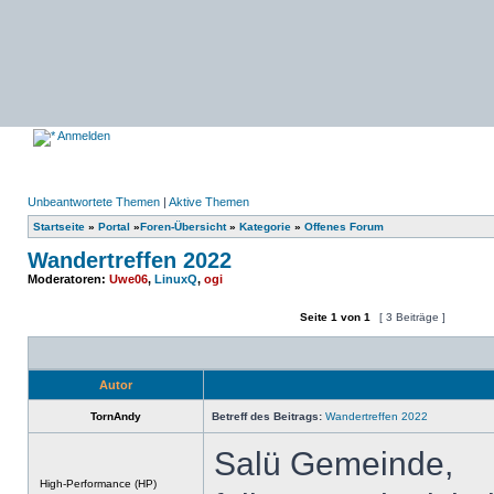
Anmelden
Unbeantwortete Themen
|
Aktive Themen
Startseite
»
Portal
»
Foren-Übersicht
»
Kategorie
»
Offenes Forum
Wandertreffen 2022
Moderatoren:
Uwe06
,
LinuxQ
,
ogi
Seite
1
von
1
[ 3 Beiträge ]
Ein neues Thema erstellen
Auf das Thema antworten
Autor
TornAndy
Betreff des Beitrags:
Wandertreffen 2022
Salü Gemeinde,
Offline
High-Performance (HP)