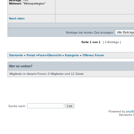
Beiträge:
705
Wohnort:
"Metropolregion"
Nach oben
Profil
Beiträge der letzten Zeit anzeigen:
Seite
1
von
1
[ 3 Beiträge ]
Ein neues Thema erstellen
Auf das Thema antworten
Startseite
»
Portal
»
Foren-Übersicht
»
Kategorie
»
Offenes Forum
Wer ist online?
Mitglieder in diesem Forum: 0 Mitglieder und 12 Gäste
Suche nach:
Powered by
phpB
Deutsche 