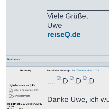
______________
Viele Grüße,
Uwe
reiseQ.de
Nach oben
Profil
TornAndy
Betreff des Beitrags:
Re: Wandertreffen 2022
....
Offline
High-Performance (HP)
Danke Uwe, ich wus
Registriert:
12. Oktober 2006,
23:10