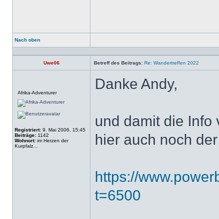
Nach oben
Profil
Uwe06
Betreff des Beitrags:
Re: Wandertreffen 2022
Danke Andy,
Offline
Afrika-Adventurer
und damit die Info v
Registriert:
9. Mai 2006, 15:45
hier auch noch de
Beiträge:
1142
Wohnort:
im Herzen der
Kurpfalz...
https://www.power
t=6500