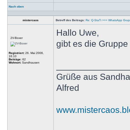
Nach oben
Profil
mistercaos
Betreff des Beitrags:
Re: Q-StaTi >>> WhatsApp Gru
Hallo Uwe,
Offline
2V-Boxer
gibt es die Gruppe
Registriert:
26. Mai 2006,
16:10
Beiträge:
62
Wohnort:
Sandhausen
______________
Grüße aus Sandh
Alfred
www.mistercaos.bl