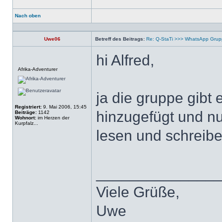
Nach oben
Profil
Uwe06
Betreff des Beitrags:
Re: Q-StaTi >>> WhatsApp Gru
hi Alfred,
Offline
Afrika-Adventurer
ja die gruppe gibt
Registriert:
9. Mai 2006, 15:45
hinzugefügt und nu
Beiträge:
1142
Wohnort:
im Herzen der
Kurpfalz...
lesen und schreib
______________
Viele Grüße,
Uwe