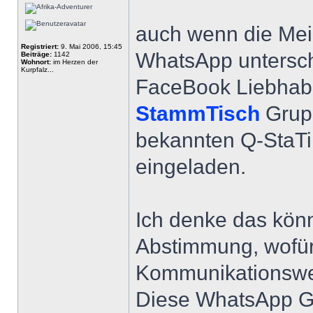
auch wenn die Mei
Registriert:
9. Mai 2006, 15:45
WhatsApp unterschi
Beiträge:
1142
Wohnort:
im Herzen der
Kurpfalz...
FaceBook Liebhaber
StammTisch
Grupp
bekannten Q-StaT
eingeladen.
Ich denke das könn
Abstimmung, wofür
Kommunikationsw
Diese WhatsApp Gru