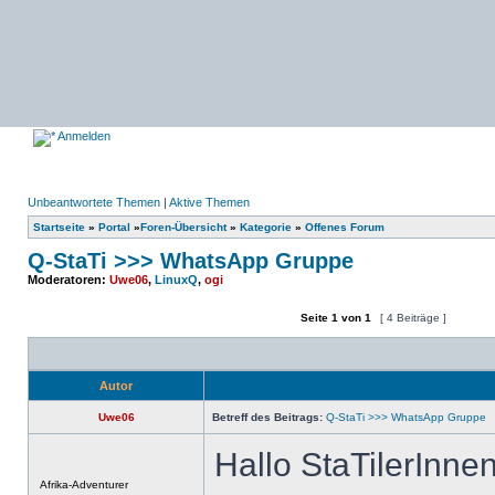
Anmelden
Unbeantwortete Themen
|
Aktive Themen
Startseite
»
Portal
»
Foren-Übersicht
»
Kategorie
»
Offenes Forum
Q-StaTi >>> WhatsApp Gruppe
Moderatoren:
Uwe06
,
LinuxQ
,
ogi
Seite
1
von
1
[ 4 Beiträge ]
Ein neues Thema erstellen
Auf das Thema antworten
Autor
Uwe06
Betreff des Beitrags:
Q-StaTi >>> WhatsApp Gruppe
Hallo StaTilerInnen
Offline
Afrika-Adventurer