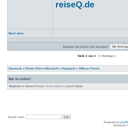
reiseQ.de
Nach oben
Profil
Beiträge der letzten Zeit anzeigen:
Seite
1
von
1
[ 4 Beiträge ]
Ein neues Thema erstellen
Auf das Thema antworten
Startseite
»
Portal
»
Foren-Übersicht
»
Kategorie
»
Offenes Forum
Wer ist online?
Mitglieder in diesem Forum:
Baidu [Spider]
und 9 Gäste
Suche nach:
Powered by
phpB
Deutsche 