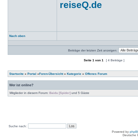
reiseQ.de
Nach oben
Profil
Beiträge der letzten Zeit anzeigen:
Seite
1
von
1
[ 4 Beiträge ]
Ein neues Thema erstellen
Auf das Thema antworten
Startseite
»
Portal
»
Foren-Übersicht
»
Kategorie
»
Offenes Forum
Wer ist online?
Mitglieder in diesem Forum:
Baidu [Spider]
und 5 Gäste
Suche nach:
Powered by
phpB
Deutsche 