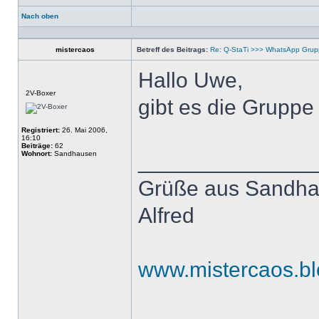
Nach oben
Profil
mistercaos
Betreff des Beitrags:
Re: Q-StaTi >>> WhatsApp Gru
Hallo Uwe,
Offline
2V-Boxer
gibt es die Gruppe
Registriert:
26. Mai 2006,
16:10
Beiträge:
62
Wohnort:
Sandhausen
______________
Grüße aus Sandh
Alfred
www.mistercaos.bl