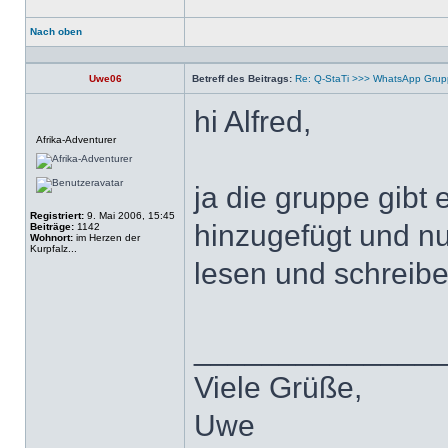
Nach oben
Profil
Uwe06
Betreff des Beitrags:
Re: Q-StaTi >>> WhatsApp Gru
hi Alfred,
Offline
Afrika-Adventurer
ja die gruppe gibt
Registriert:
9. Mai 2006, 15:45
hinzugefügt und nu
Beiträge:
1142
Wohnort:
im Herzen der
Kurpfalz...
lesen und schreib
______________
Viele Grüße,
Uwe