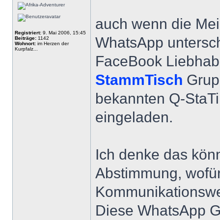
auch wenn die Mei
Registriert:
9. Mai 2006, 15:45
WhatsApp unterschi
Beiträge:
1142
Wohnort:
im Herzen der
Kurpfalz...
FaceBook Liebhaber
StammTisch
Grupp
bekannten Q-StaT
eingeladen.
Ich denke das könn
Abstimmung, wofür
Kommunikationsw
Diese WhatsApp Gru