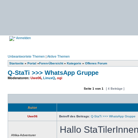
Anmelden
Unbeantwortete Themen
|
Aktive Themen
Startseite
»
Portal
»
Foren-Übersicht
»
Kategorie
»
Offenes Forum
Q-StaTi >>> WhatsApp Gruppe
Moderatoren:
Uwe06
,
LinuxQ
,
ogi
Seite
1
von
1
[ 4 Beiträge ]
Ein neues Thema erstellen
Auf das Thema antworten
Autor
Uwe06
Betreff des Beitrags:
Q-StaTi >>> WhatsApp Gruppe
Hallo StaTilerInnen
Offline
Afrika-Adventurer