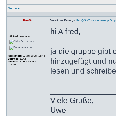
Nach oben
Profil
Uwe06
Betreff des Beitrags:
Re: Q-StaTi >>> WhatsApp Gru
hi Alfred,
Offline
Afrika-Adventurer
ja die gruppe gibt
Registriert:
9. Mai 2006, 15:45
hinzugefügt und nu
Beiträge:
1142
Wohnort:
im Herzen der
Kurpfalz...
lesen und schreib
______________
Viele Grüße,
Uwe