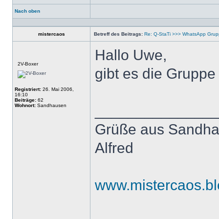
Nach oben
Profil
mistercaos
Betreff des Beitrags:
Re: Q-StaTi >>> WhatsApp Gru
Hallo Uwe,
Offline
2V-Boxer
gibt es die Gruppe
Registriert:
26. Mai 2006,
16:10
Beiträge:
62
Wohnort:
Sandhausen
______________
Grüße aus Sandh
Alfred
www.mistercaos.bl