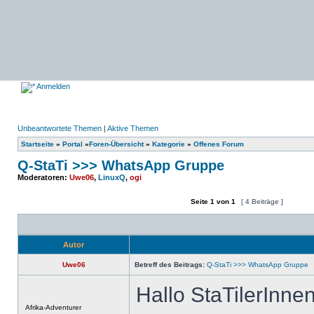
Anmelden
Unbeantwortete Themen
|
Aktive Themen
Startseite
»
Portal
»
Foren-Übersicht
»
Kategorie
»
Offenes Forum
Q-StaTi >>> WhatsApp Gruppe
Moderatoren:
Uwe06
,
LinuxQ
,
ogi
Seite
1
von
1
[ 4 Beiträge ]
Ein neues Thema erstellen
Auf das Thema antworten
Autor
Uwe06
Betreff des Beitrags:
Q-StaTi >>> WhatsApp Gruppe
Hallo StaTilerInnen
Offline
Afrika-Adventurer