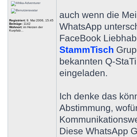
auch wenn die Mei
Registriert:
9. Mai 2006, 15:45
WhatsApp unterschi
Beiträge:
1142
Wohnort:
im Herzen der
Kurpfalz...
FaceBook Liebhaber
StammTisch
Grupp
bekannten Q-StaT
eingeladen.
Ich denke das könn
Abstimmung, wofür
Kommunikationsw
Diese WhatsApp Gru