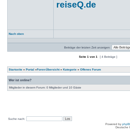
reiseQ.de
Nach oben
Profil
Beiträge der letzten Zeit anzeigen:
Seite
1
von
1
[ 4 Beiträge ]
Ein neues Thema erstellen
Auf das Thema antworten
Startseite
»
Portal
»
Foren-Übersicht
»
Kategorie
»
Offenes Forum
Wer ist online?
Mitglieder in diesem Forum: 0 Mitglieder und 10 Gäste
Suche nach:
Powered by
phpB
Deutsche 