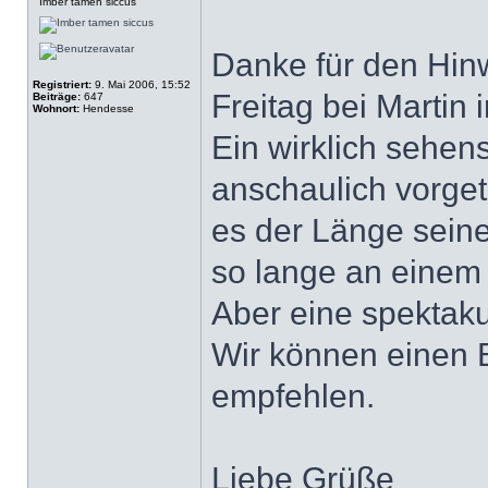
Imber tamen siccus
Danke für den Hinw
Registriert:
9. Mai 2006, 15:52
Freitag bei Martin
Beiträge:
647
Wohnort:
Hendesse
Ein wirklich sehen
anschaulich vorgetr
es der Länge seine
so lange an einem 
Aber eine spektaku
Wir können einen 
empfehlen.
Liebe Grüße