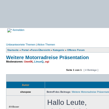
Anmelden
Unbeantwortete Themen
|
Aktive Themen
Startseite
»
Portal
»
Foren-Übersicht
»
Kategorie
»
Offenes Forum
Weitere Motorradreise Präsentation
Moderatoren:
Uwe06
,
LinuxQ
,
ogi
Seite
1
von
1
[ 4 Beiträge ]
Ein neues Thema erstellen
Auf das Thema antworten
Autor
shovpow
Betreff des Beitrags:
Weitere Motorradreise Präsentat
Hallo Leute,
Offline
4V-Boxer