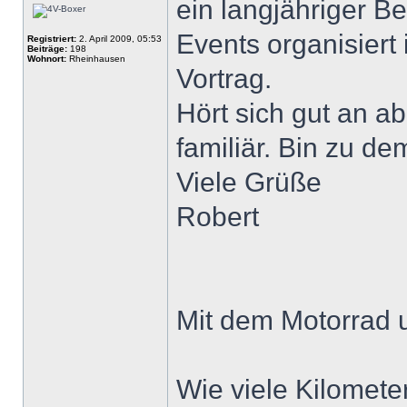
ein langjähriger B
Events organisiert
Registriert:
2. April 2009, 05:53
Beiträge:
198
Wohnort:
Rheinhausen
Vortrag.
Hört sich gut an ab
familiär. Bin zu de
Viele Grüße
Robert
Mit dem Motorrad 
Wie viele Kilometer