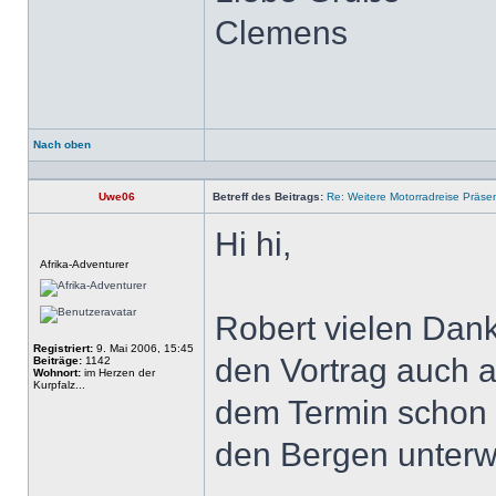
Clemens
Nach oben
Profil
Uwe06
Betreff des Beitrags:
Re: Weitere Motorradreise Präse
Hi hi,
Offline
Afrika-Adventurer
Robert vielen Dank
Registriert:
9. Mai 2006, 15:45
den Vortrag auch a
Beiträge:
1142
Wohnort:
im Herzen der
Kurpfalz...
dem Termin schon w
den Bergen unterw