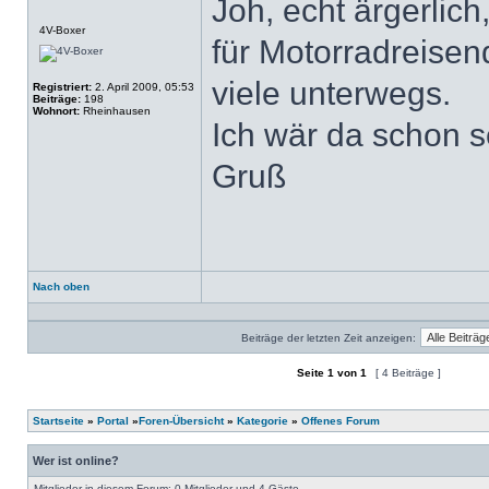
Joh, echt ärgerlich
Offline
4V-Boxer
für Motorradreise
viele unterwegs.
Registriert:
2. April 2009, 05:53
Beiträge:
198
Wohnort:
Rheinhausen
Ich wär da schon s
Gruß
Nach oben
Profil
Beiträge der letzten Zeit anzeigen:
Seite
1
von
1
[ 4 Beiträge ]
Ein neues Thema erstellen
Auf das Thema antworten
Startseite
»
Portal
»
Foren-Übersicht
»
Kategorie
»
Offenes Forum
Wer ist online?
Mitglieder in diesem Forum: 0 Mitglieder und 4 Gäste