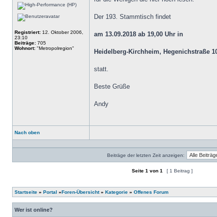
Der 193. Stammtisch findet
Registriert:
12. Oktober 2006,
am 13.09.2018 ab 19,00 Uhr in
23:10
Beiträge:
705
Wohnort:
"Metropolregion"
Heidelberg-Kirchheim, Hegenichstraße 
statt.
Beste Grüße
Andy
Nach oben
Profil
Beiträge der letzten Zeit anzeigen:
Seite
1
von
1
[ 1 Beitrag ]
Ein neues Thema erstellen
Auf das Thema antworten
Startseite
»
Portal
»
Foren-Übersicht
»
Kategorie
»
Offenes Forum
Wer ist online?