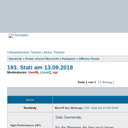
Anmelden
Unbeantwortete Themen
|
Aktive Themen
Startseite
»
Portal
»
Foren-Übersicht
»
Kategorie
»
Offenes Forum
193. Stati am 13.09.2018
Moderatoren:
Uwe06
,
LinuxQ
,
ogi
Seite
1
von
1
[ 1 Beitrag ]
Ein neues Thema erstellen
Auf das Thema antworten
Autor
TornAndy
Betreff des Beitrags:
193. Stati am 13.09.2018
Salü Gemeinde,
Offline
High-Performance (HP)
für die Wenigen die hier noch lesen: