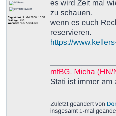
es wird Zeit mal w
zu schauen.
Registriert:
9. Mai 2006, 15:51
wenn es euch Recht
Beiträge:
455
Wohnort:
NSU-Amorbach
reservieren.
https://www.keller
______________
mfBG. Micha (HN
Stati ist immer am
Zuletzt geändert von
Do
insgesamt 1-mal geänder