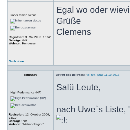
Egal wo oder wievi
Offline
Imber tamen siccus
Grüße
Clemens
Registriert:
9. Mai 2006, 15:52
Beiträge:
647
Wohnort:
Hendesse
Nach oben
Profil
TornAndy
Betreff des Beitrags:
Re: !94. Stati 11.10.2018
Salü Leute,
Offline
High-Performance (HP)
nach Uwe`s Liste, 
Registriert:
12. Oktober 2006,
23:10
Beiträge:
705
Wohnort:
"Metropolregion"