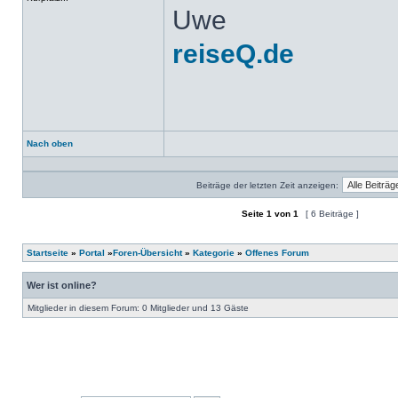
Uwe
reiseQ.de
Nach oben
Profil
Beiträge der letzten Zeit anzeigen:
Seite
1
von
1
[ 6 Beiträge ]
Ein neues Thema erstellen
Auf das Thema antworten
Startseite
»
Portal
»
Foren-Übersicht
»
Kategorie
»
Offenes Forum
Wer ist online?
Mitglieder in diesem Forum: 0 Mitglieder und 13 Gäste