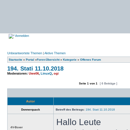
Anmelden
Unbeantwortete Themen
|
Aktive Themen
Startseite
»
Portal
»
Foren-Übersicht
»
Kategorie
»
Offenes Forum
194. Stati 11.10.2018
Moderatoren:
Uwe06
,
LinuxQ
,
ogi
Seite
1
von
1
[ 6 Beiträge ]
Ein neues Thema erstellen
Auf das Thema antworten
Autor
Donnerquack
Betreff des Beitrags:
194. Stati 11.10.2018
Hallo Leute
Offline
4V-Boxer