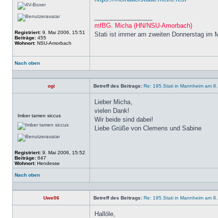
_________________
mfBG. Micha (HN/NSU-Amorbach)
Registriert:
9. Mai 2006, 15:51
Stati ist immer am zweiten Donnerstag im 
Beiträge:
455
Wohnort:
NSU-Amorbach
Nach oben
Profil
ogi
Betreff des Beitrags:
Re: 195.Stati in Mannheim am 8.
Lieber Micha,
vielen Dank!
Offline
Imber tamen siccus
Wir beide sind dabei!
Liebe Grüße von Clemens und Sabine
Registriert:
9. Mai 2006, 15:52
Beiträge:
647
Wohnort:
Hendesse
Nach oben
Profil
Uwe06
Betreff des Beitrags:
Re: 195.Stati in Mannheim am 8
Hallöle,