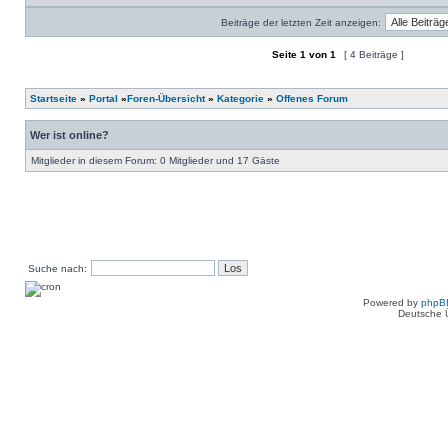
Beiträge der letzten Zeit anzeigen:
Seite
1
von
1
[ 4 Beiträge ]
Ein neues Thema erstellen
Auf das Thema antworten
Startseite
»
Portal
»
Foren-Übersicht
»
Kategorie
»
Offenes Forum
Wer ist online?
Mitglieder in diesem Forum: 0 Mitglieder und 17 Gäste
Suche nach:
Powered by
phpB
Deutsche 