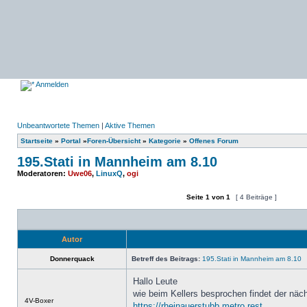
Anmelden
Unbeantwortete Themen
|
Aktive Themen
Startseite
»
Portal
»
Foren-Übersicht
»
Kategorie
»
Offenes Forum
195.Stati in Mannheim am 8.10
Moderatoren:
Uwe06
,
LinuxQ
,
ogi
Seite
1
von
1
[ 4 Beiträge ]
Ein neues Thema erstellen
Auf das Thema antworten
Autor
Donnerquack
Betreff des Beitrags:
195.Stati in Mannheim am 8.10
Hallo Leute
wie beim Kellers besprochen findet der näch
Offline
4V-Boxer
https://rheinauerstubb.metro.rest