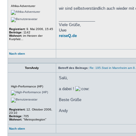
Offline
Afrika-Adventurer
wir sind selbstverständlich auch wieder mit
_________________
Viele Grüße,
Registriert:
9. Mai 2006, 15:45
Uwe
Beiträge:
1142
reiseQ.de
Wohnort:
im Herzen der
Kurpfalz...
Nach oben
Profil
TornAndy
Betreff des Beitrags:
Re: 195.Stati in Mannheim am 8
Salü,
Offline
High-Performance (HP)
a dabei !
Beste Grüße
Registriert:
12. Oktober 2006,
Andy
23:10
Beiträge:
705
Wohnort:
"Metropolregion"
Nach oben
Profil